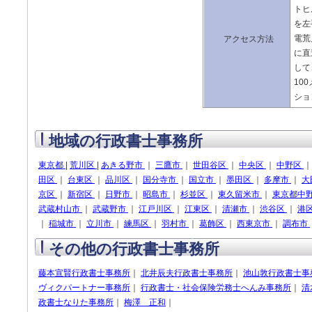
トヒ
を左
電荒
アクセス方法
に直
して
10
ショ
地域の行政書士事務所
東京都
|
荒川区
|
あきる野市
｜
三鷹市
｜
世田谷区
｜
中央区
｜
中野区
田区
｜
台東区
｜
品川区
｜
国分寺市
｜
国立市
｜
墨田区
｜
多摩市
｜
大
京区
｜
新宿区
｜
日野市
｜
昭島市
｜
杉並区
｜
東久留米市
｜
東京都中
武蔵村山市
｜
武蔵野市
｜
江戸川区
｜
江東区
｜
清瀬市
｜
渋谷区
｜
港
｜
稲城市
｜
立川市
｜
練馬区
｜
羽村市
｜
葛飾区
｜
西東京市
｜
調布市
その他の行政書士事務所
藤本宣賢行政書士事務所
｜
北井辰夫行政書士事務所
｜
池山敦行政書士事
ヴィクパートナー事務所
｜
行政書士・社会保険労務士へんみ事務所
｜
清
政書士なりた事務所
｜
梅澤 正和
｜