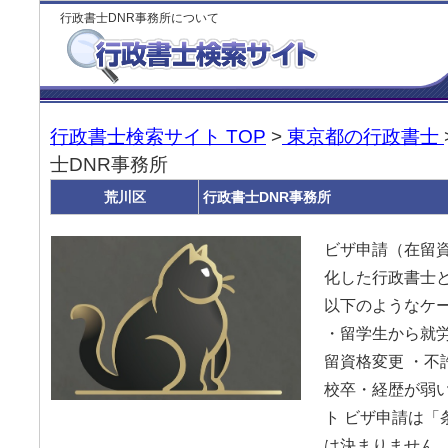
行政書士DNR事務所について
行政書士検索サイト TOP
>
東京都の行政書士
士DNR事務所
荒川区
行政書士DNR事務所
ビザ申請（在留
化した行政書士と
以下のようなケ
・留学生から就労
留資格変更 ・不
校卒・経歴が弱い
ト ビザ申請は「
は決まりません。