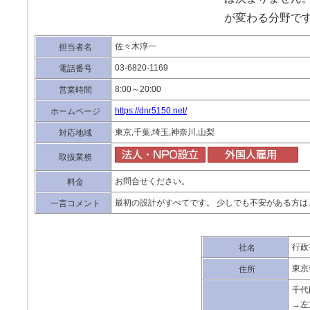
が変わる分野で
佐々木淳一
担当者名
03-6820-1169
電話番号
8:00～20:00
営業時間
https://dnr5150.net/
ホームページ
東京,千葉,埼玉,神奈川,山梨
対応地域
取扱業務
お問合せください。
料金
最初の設計がすべてです。 少しでも不安がある方
一言コメント
行政
社名
東京
住所
千代
→左