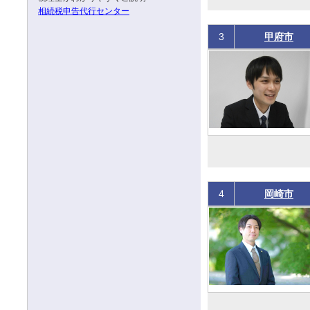
相続税申告代行センター
3
甲府市
4
岡崎市