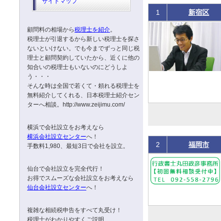
サイトマップ
1
新宿区
顧問料の相場から
税理士を紹介
。
税理士が引退するから新しい税理士を探さ
ないといけない。でも今までずっと同じ税
理士と顧問契約していたから、近くに他の
知合いの税理士もいないのにどうしよ
う・・・
そんな時は全国で若くて・頼れる税理士を
無料紹介してくれる、日本税理士紹介セン
ターへ相談。http://www.zeijimu.com/
横浜で会社設立をお考えなら
横浜会社設立センター
へ！
2
福岡市
手数料1,980、最短3日で会社を設立。
仙台で会社設立を完全代行！
お得でスムーズな会社設立をお考えなら
仙台会社設立センター
へ！
複雑な相続税申告をすべて丸受け！
税理士がわかりやすくご説明