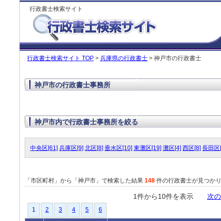
行政書士検索サイト
行政書士検索サイト TOP
>
兵庫県の行政書士
> 神戸市の行政書士
神戸市の行政書士事務所
神戸市内で行政書士事務所を絞る
中央区[61]
兵庫区[9]
北区[8]
垂水区[10]
東灘区[19]
灘区[4]
西区[8]
長田区[
「市区町村」から「神戸市」で検索した結果
148
件の行政書士が見つか
1件から10件を表示
次の
1
2
3
4
5
6