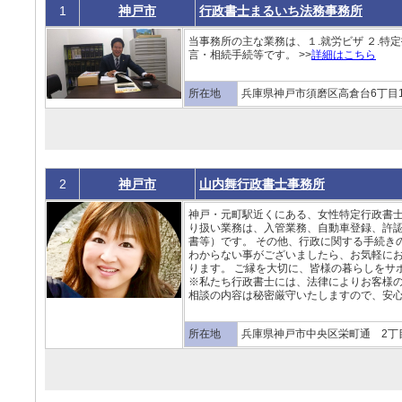
1
神戸市
行政書士まるいち法務事務所
当事務所の主な業務は、１.就労ビザ ２.特定
言・相続手続等です。 >>
詳細はこちら
所在地
兵庫県神戸市須磨区高倉台6丁目1番
2
神戸市
山内舞行政書士事務所
神戸・元町駅近くにある、女性特定行政書士
り扱い業務は、入管業務、自動車登録、許
書等）です。 その他、行政に関する手続き
わからない事がございましたら、お気軽にお
ります。 ご縁を大切に、皆様の暮らしをサ
※私たち行政書士には、法律によりお客様の
相談の内容は秘密厳守いたしますので、安心
所在地
兵庫県神戸市中央区栄町通 2丁目1