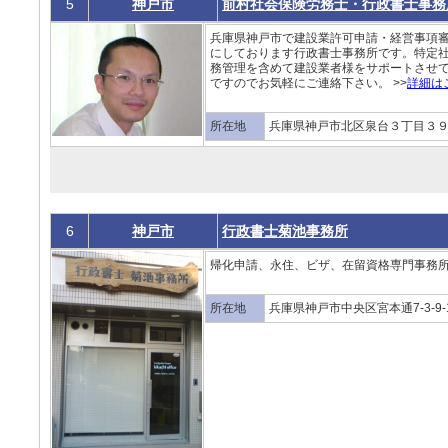
5
神戸市
前村社会保険労務士・行政書士事務
兵庫県神戸市で建設業許可申請・経営事項
にしております行政書士事務所です。特定
務管理を含めて建設業者様をサポートさせ
ですのでお気軽にご連絡下さい。 >>
詳細は
所在地
兵庫県神戸市北区泉台３丁目３
6
神戸市
行政書士菊池事務所
帰化申請、永住、ビザ、在留資格専門事務所 
所在地
兵庫県神戸市中央区宮本通7-3-9-