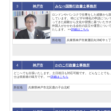
3
神戸市
みなべ国際行政書士事務所
ロンドンやバンコクで仕事をした経験から
しています。 特にビザや帰化の申請につい
ってきた経験から文化や習慣に基づいたサポ
外国人がかかわる会社の設立や運営につい
たします。 >>
詳細はこちら
所在地
兵庫県神戸市東灘区向洋町中１丁目10
4
神戸市
かのこ行政書士事務所
どこへでも出張いたします。土日祝日も対応可能です。 どんなことでも
士は依頼者の味方です。 >>
詳細はこちら
所在地
兵庫県神戸市北区鹿の子台北町