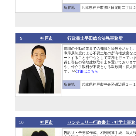
所在地
兵庫県神戸市灘区日尾町二丁目２
9
神戸市
行政書士平田総合法務事務所
前職の不動産業界での知識と経験を活かし
庫帰属制度による不要土地の所有権放棄な
ートすることを中心として業務を行ってい
得し専任の宅地建物取引士を置いておりま
や、仲介手数料が不要となる親族間・個人
す。 >>
詳細はこちら
所在地
兵庫県神戸市中央区磯辺通１ー１
10
神戸市
センチュリー行政書士・社労士事務
告訴状・告発状作成、相続関連手続、法人