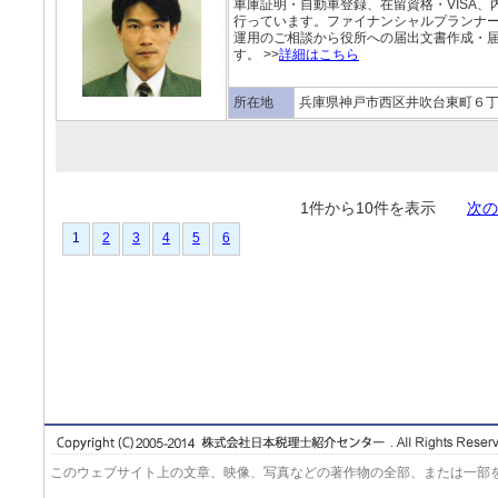
車庫証明・自動車登録、在留資格・VISA
行っています。ファイナンシャルプランナ
運用のご相談から役所への届出文書作成・
す。 >>
詳細はこちら
所在地
兵庫県神戸市西区井吹台東町６
1件から10件を表示
次の
1
2
3
4
5
6
このウェブサイト上の文章、映像、写真などの著作物の全部、または一部