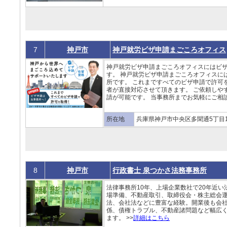
7
神戸市
神戸就労ビザ申請まごころオフィス
神戸就労ビザ申請まごころオフィスにはビ
す。 神戸就労ビザ申請まごころオフィスに
所です。 これまですべてのビザ申請で許可
者が直接対応させて頂きます。 ご依頼しや
請が可能です。 当事務所までお気軽にご相談
所在地
兵庫県神戸市中央区多聞通5丁目1-
8
神戸市
行政書士 泉つかさ法務事務所
法律事務所10年、上場企業数社で20年近
場準備、不動産取引、取締役会・株主総会
法、会社法などに豊富な経験。開業後も会
係、債権トラブル、不動産諸問題など幅広
ます。 >>
詳細はこちら