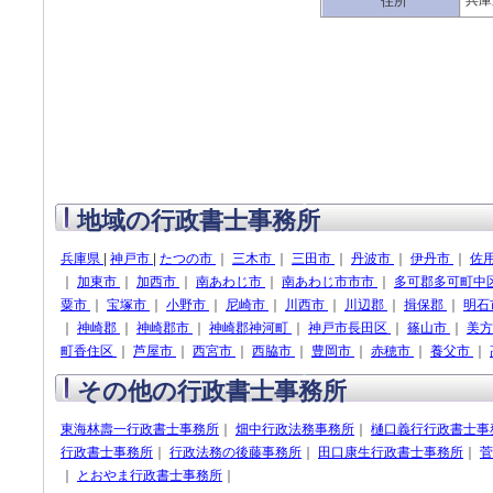
兵庫
住所
地域の行政書士事務所
兵庫県
|
神戸市
|
たつの市
｜
三木市
｜
三田市
｜
丹波市
｜
伊丹市
｜
佐
｜
加東市
｜
加西市
｜
南あわじ市
｜
南あわじ市市市
｜
多可郡多可町中
粟市
｜
宝塚市
｜
小野市
｜
尼崎市
｜
川西市
｜
川辺郡
｜
揖保郡
｜
明石
｜
神崎郡
｜
神崎郡市
｜
神崎郡神河町
｜
神戸市長田区
｜
篠山市
｜
美
町香住区
｜
芦屋市
｜
西宮市
｜
西脇市
｜
豊岡市
｜
赤穂市
｜
養父市
｜
その他の行政書士事務所
東海林壽一行政書士事務所
｜
畑中行政法務事務所
｜
樋口義行行政書士事
行政書士事務所
｜
行政法務の後藤事務所
｜
田口康生行政書士事務所
｜
菅
｜
とおやま行政書士事務所
｜