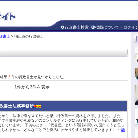
行政書士検索
掲載について・ログイ
政書士
> 狛江市の行政書士
た結果
3
件の行政書士が見つかりました。
1件から3件を表示
政書士法務事務所
とから、法律で身を立てたいと思い行政書士の資格を取得しました。 また、
門で事業承継や相続などのコンサルティングにも従事していたため、相続や
力しています。 子供のとき、「代書屋」という落語を聞いて面白そうと思っ
しれません。どんなことでも快活にわかりやすく解決していきます。 >>
詳