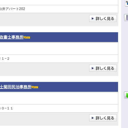
 白井アパート202
政書士事務所
１−２
士菊田民治事務所
３０−１１