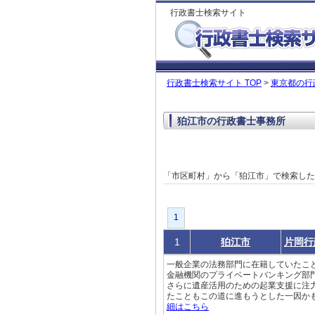
行政書士検索サイト
行政書士検索サイト TOP
>
東京都の行
狛江市の行政書士事務所
「市区町村」から「狛江市」で検索し
1
1
狛江市
片岡行
一般企業の法務部門に在籍していたこ
金融機関のプライベートバンキング部
さらに遺産活用のための起業支援に注
たこともこの道に進もうとした一因かも
細はこちら