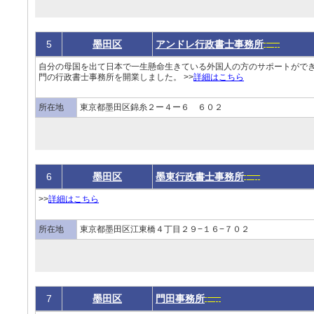
5
墨田区
アンドレ行政書士事務所
自分の母国を出て日本で一生懸命生きている外国人の方のサポートがで
門の行政書士事務所を開業しました。 >>
詳細はこちら
所在地
東京都墨田区錦糸２ー４ー６ ６０２
6
墨田区
墨東行政書士事務所
>>
詳細はこちら
所在地
東京都墨田区江東橋４丁目２９−１６−７０２
7
墨田区
門田事務所