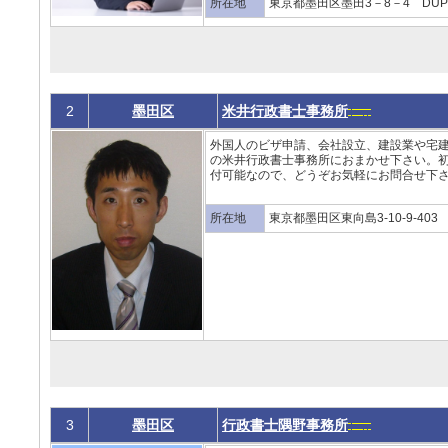
所在地
東京都墨田区墨田3－8－4 DUP
2
墨田区
米井行政書士事務所
外国人のビザ申請、会社設立、建設業や宅
の米井行政書士事務所におまかせ下さい。
付可能なので、どうぞお気軽にお問合せ下さい
所在地
東京都墨田区東向島3-10-9-403
3
墨田区
行政書士隅野事務所