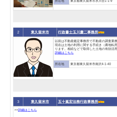
所在地
東京都東久留米市氷川台1-1-9
2
東久留米市
行政書士玉川慶二事務所
以前は不動産鑑定事務所で不動産の調査業
現在は土地の利用に関する手続き（農地転
ります。相続などで取得した土地の有効活用
詳細はこちら
所在地
東京都東久留米市南沢4-1-40
3
東久留米市
五十嵐宏法務行政事務所
>>
詳細はこちら