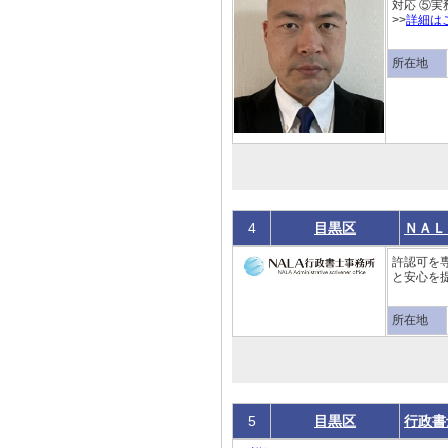
対応 ⑤
>>
詳細は
所在地
4
目黒区
ＮＡＬ
許認可を
と安心を
所在地
5
目黒区
行政書