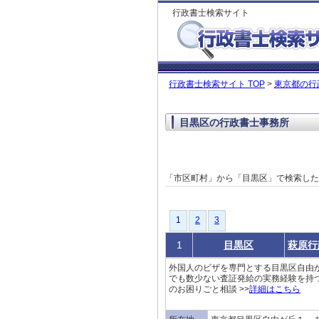
行政書士検索サイト
行政書士検索サイト TOP
>
東京都の行
目黒区の行政書士事務所
「市区町村」から「目黒区」で検索し
1
1
2
3
1
目黒区
萩原行
外国人のビザを専門とする目黒区自由が
でも数少ない査証発給の実務経験を持つ
のお困りごと相談 >>
詳細はこちら