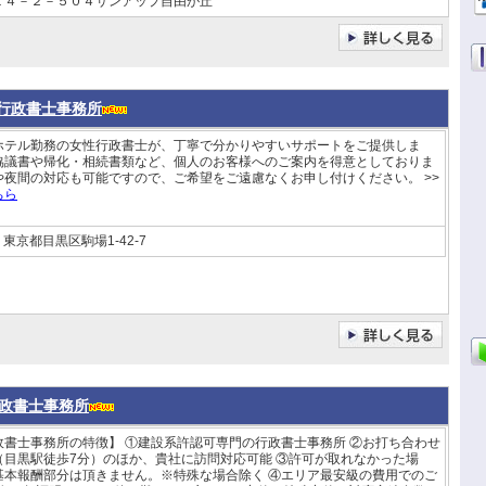
１４－２－５０４サンアップ自由が丘
TA行政書士事務所
ホテル勤務の女性行政書士が、丁寧で分かりやすいサポートをご提供しま
協議書や帰化・相続書類など、個人のお客様へのご案内を得意としておりま
や夜間の対応も可能ですので、ご希望をご遠慮なくお申し付けください。 >>
ちら
東京都目黒区駒場1-42-7
政書士事務所
政書士事務所の特徴】 ①建設系許認可専門の行政書士事務所 ②お打ち合わせ
（目黒駅徒歩7分）のほか、貴社に訪問対応可能 ③許可が取れなかった場
基本報酬部分は頂きません。※特殊な場合除く ④エリア最安級の費用でのご