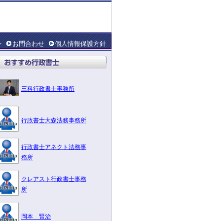
ン
お問合わせ
個人情報保護方針
三科行政書士事務所
行政書士大森法務事務所
行政書士アネクト法務事
務所
クレアスト行政書士事務
所
岡本 賢治