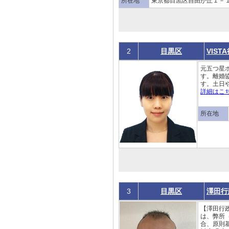
所在地
東京都目黒区自由が丘１－
2
目黒区
VIS
元五つ星
す。離婚
す。土日
詳細はこ
所在地
3
目黒区
澤田行
【澤田行
は、弊所
合、原則