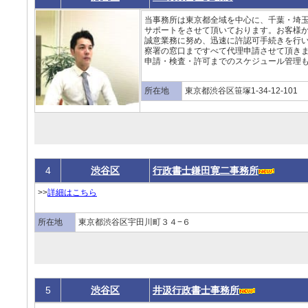
当事務所は東京都全域を中心に、千葉・埼
サポートをさせて頂いております。お客様
誠意業務に努め、迅速に許認可手続きを行
察署の窓口まですべて代理申請させて頂き
申請・検査・許可までのスケジュール管理も
所在地
東京都渋谷区笹塚1-34-12-101
4
渋谷区
行政書士鎌田寛二事務所
>>
詳細はこちら
所在地
東京都渋谷区宇田川町３４−６
5
渋谷区
井汲行政書士事務所