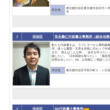
東京都渋谷区東京都渋谷区代々木2
所在地
号
2
渋谷区
安永義仁行政書士事務所（総合法
私たち行政書士は、ラブレターから権利義
等、様々な書類・文章を皆様に代わって作
ます。 例えばこんな時…「会社を作りたい
婚したい」「日本国籍を取りたい」「風俗
証明を出したい」etc…お気軽にご相談くださ
所在地
東京都渋谷区宇田川町２－１渋
3
渋谷区
SK行政書士事務所