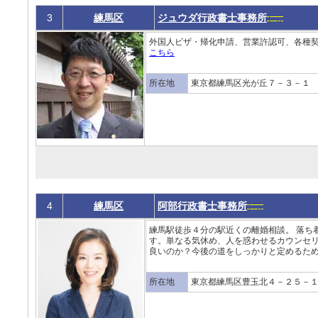
3
練馬区
ジュウダ行政書士事務所
外国人ビザ・帰化申請、営業許認可、各種契
こちら
所在地
東京都練馬区光が丘７－３－１
4
練馬区
阿部行政書士事務所
練馬駅徒歩４分の駅近くの離婚相談。 落ち
す。単なる気休め、人を惑わせるカウンセ
良いのか？今後の道をしっかりと定めるため
所在地
東京都練馬区豊玉北４－２５－