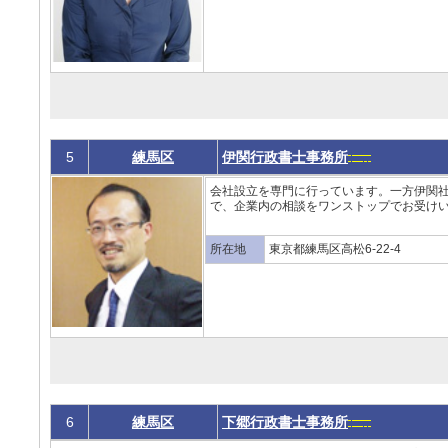
5
練馬区
伊関行政書士事務所
会社設立を専門に行っています。一方伊関
で、企業内の相談をワンストップでお受けいた
所在地
東京都練馬区高松6-22-4
6
練馬区
下郷行政書士事務所