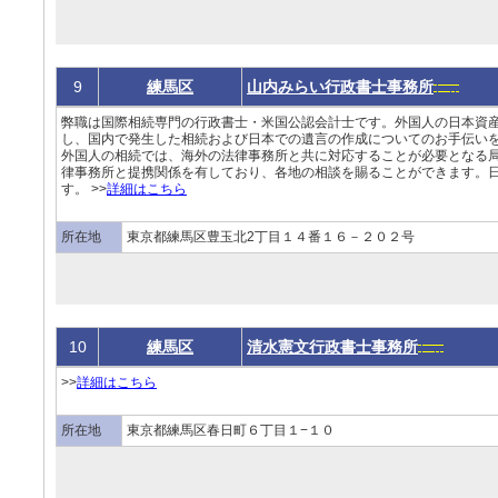
9
練馬区
山内みらい行政書士事務所
弊職は国際相続専門の行政書士・米国公認会計士です。外国人の日本資
し、国内で発生した相続および日本での遺言の作成についてのお手伝い
外国人の相続では、海外の法律事務所と共に対応することが必要となる
律事務所と提携関係を有しており、各地の相談を賜ることができます。
す。 >>
詳細はこちら
所在地
東京都練馬区豊玉北2丁目１４番１６－２０２号
10
練馬区
清水憲文行政書士事務所
>>
詳細はこちら
所在地
東京都練馬区春日町６丁目１−１０