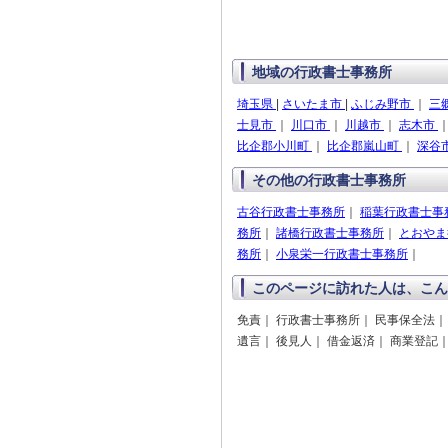
地域の行政書士事務所
埼玉県
|
さいたま市
|
ふじみ野市
｜
三
士見市
｜
川口市
｜
川越市
｜
志木市
比企郡小川町
｜
比企郡嵐山町
｜
深谷
その他の行政書士事務所
古谷行政書士事務所
｜
稲葉行政書士事
務所
｜
諸橋行政書士事務所
｜
とおやま
務所
｜
小泉栄一行政書士事務所
｜
このページに訪れた人は、こん
免責｜ 行政書士事務所｜ 民事保全法｜
遺言｜ 後見人｜ 借金返済｜ 商業登記