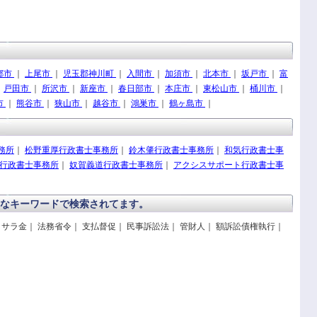
郷市
｜
上尾市
｜
児玉郡神川町
｜
入間市
｜
加須市
｜
北本市
｜
坂戸市
｜
富
｜
戸田市
｜
所沢市
｜
新座市
｜
春日部市
｜
本庄市
｜
東松山市
｜
桶川市
｜
市
｜
熊谷市
｜
狭山市
｜
越谷市
｜
鴻巣市
｜
鶴ヶ島市
｜
務所
｜
松野重厚行政書士事務所
｜
鈴木肇行政書士事務所
｜
和気行政書士事
行政書士事務所
｜
奴賀義道行政書士事務所
｜
アクシスサポート行政書士事
なキーワードで検索されてます。
 サラ金｜ 法務省令｜ 支払督促｜ 民事訴訟法｜ 管財人｜ 額訴訟債権執行｜
｜