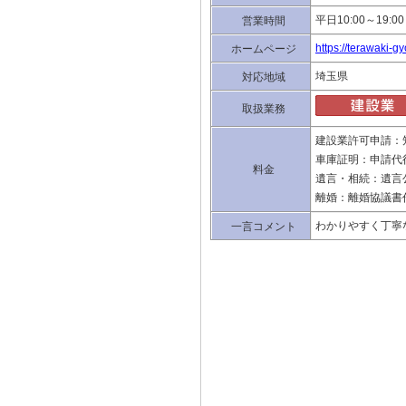
平日10:00～19
営業時間
https://terawaki-g
ホームページ
埼玉県
対応地域
取扱業務
建設業許可申請：知
車庫証明：申請代行
料金
遺言・相続：遺言公
離婚：離婚協議書作
わかりやすく丁寧
一言コメント