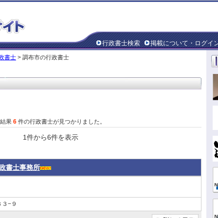
行政書士検索
掲載について・ログイ
政書士
> 調布市の行政書士
た結果
6
件の行政書士が見つかりました。
1件から6件を表示
政書士事務所
３−９