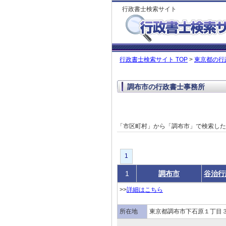
行政書士検索サイト
行政書士検索サイト TOP
>
東京都の行
調布市の行政書士事務所
「市区町村」から「調布市」で検索し
1
1
調布市
谷治行
>>
詳細はこちら
所在地
東京都調布市下石原１丁目３