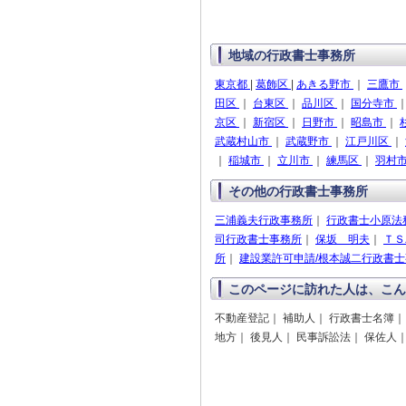
地域の行政書士事務所
東京都
|
葛飾区
|
あきる野市
｜
三鷹市
田区
｜
台東区
｜
品川区
｜
国分寺市
京区
｜
新宿区
｜
日野市
｜
昭島市
｜
武蔵村山市
｜
武蔵野市
｜
江戸川区
｜
｜
稲城市
｜
立川市
｜
練馬区
｜
羽村
その他の行政書士事務所
三浦義夫行政事務所
｜
行政書士小原法
司行政書士事務所
｜
保坂 明夫
｜
ＴＳ
所
｜
建設業許可申請/根本誠二行政書
このページに訪れた人は、こん
不動産登記｜ 補助人｜ 行政書士名簿｜
地方｜ 後見人｜ 民事訴訟法｜ 保佐人