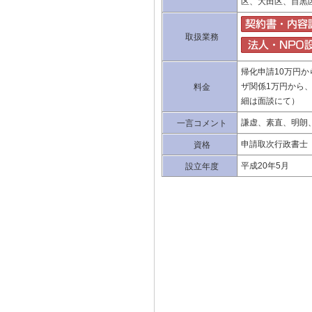
区、大田区、目黒
取扱業務
帰化申請10万円
ザ関係1万円から、
料金
細は面談にて）
謙虚、素直、明朗
一言コメント
申請取次行政書士
資格
平成20年5月
設立年度