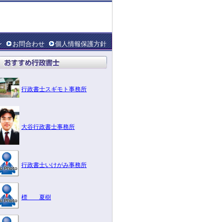
ン
お問合わせ
個人情報保護方針
行政書士スギモト事務所
大谷行政書士事務所
行政書士いけがみ事務所
標 夏樹