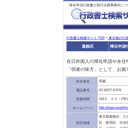
帰化申請行政書士朝日法務事務所につ
行政書士検索サイト TOP
>
東京都の行
葛飾区
帰化申請
在日外国人の帰化申請や永住
「弱者の味方」として、お困
斉藤
担当者名
03-6657-6459
電話番号
AM９：００～P
営業時間
http://www.asahih
ホームページ
東京都葛飾区、江
区、新宿区、渋谷
対応地域