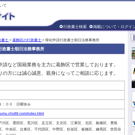
いて
行政書士検索
掲載について・ログイ
政書士
>
葛飾区の行政書士
> 帰化申請行政書士朝日法務事務所
行政書士朝日法務事務所
申請など国籍業務を主力に葛飾区で営業しております。
りの方には誠心誠意、親身になってご相談に応じます。
M８：００ 日曜休み
oumu.cho88.com/index.html
戸川区、墨田区、荒川区、足立区、文京区、江東区、北区、板橋区、豊島
区、中央区、台東区、千代田区、中野区、杉並区、板橋区、練馬区、世田谷