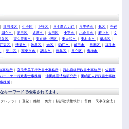
｜
世田谷区
｜
中央区
｜
中野区
｜
八丈島八丈町
｜
八王子市
｜
北区
｜
千代
｜
国立市
｜
墨田区
｜
多摩市
｜
大田区
｜
小平市
｜
小金井市
｜
府中市
｜
文
杉並区
｜
東久留米市
｜
東京都中野区
｜
東大和市
｜
東村山市
｜
板橋区
｜
江東区
｜
清瀬市
｜
渋谷区
｜
港区
｜
狛江市
｜
町田市
｜
目黒区
｜
福生市
市
｜
荒川区
｜
西東京市
｜
調布市
｜
豊島区
｜
足立区
｜
青梅市
｜
務事務所
｜
宮氏恵美子行政書士事務所
｜
西心斎橋行政書士事務所
｜
佐藤憲
パートナー行政書士事務所
｜
津田経営法務研究所
｜
田嶋正人行政書士事務
士事務所
｜
なキーワードで検索されてます。
 クレジット｜ 登記｜ 離婚｜ 免責｜ 額訴訟債権執行｜ 督促｜ 民事保全法｜
｜