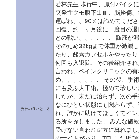
若林先生 歩行中、原付バイク
突発性クモ膜下出血、脳挫傷、
運ばれ、、90％は諦めてくだ
回復、約一ヶ月後に一度目の退
との戦い、、、、、、 髄液が
そのため32kgまで体重が激減
たり、酸素カプセルをやったり
何回も入退院、その後紹介され
言われ、ペインクリニックの有
め、、、、、、、 その後、手術
にも及ぶ大手術。極めて珍しい
したが、未だに治らず、次の手
なにひどい状態にも関わらず、
弊社の良いところ
れ、誰かに助けてほしくてイン
る所を探しました。 みんな値段
受けない言われ途方に暮れまし
のサイトがあり、TELした所O