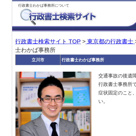
行政書士わかば事務所について
行政書士検索サイト TOP
>
東京都の行政書士
士わかば事務所
立川市
行政書士わかば事務所
交通事故の後遺
行政書士事務所
症状固定のこと
い。