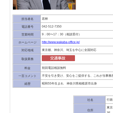
若林
担当者名
042-512-7350
電話番号
9：00〜17：30（相談受付）
営業時間
http://www.wakaba-office.jp/
ホームページ
東京都、神奈川、埼玉を中心に全国対応
対応地域
取扱業務
初回電話相談無料
料金
不安を引き受け、安心をご提供する、これが当事務
一言コメント
昭和55年生まれ 神奈川県相模原市出身
経歴
行政
社名
東京
住所
3F