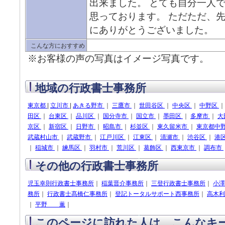
出来ました。 とても自分一人
思っております。 ただただ、
にありがとうございました。
こんな方におすすめ
※お客様の声の写真はイメージ写真です。
地域の行政書士事務所
東京都
|
立川市
|
あきる野市
｜
三鷹市
｜
世田谷区
｜
中央区
｜
中野区
田区
｜
台東区
｜
品川区
｜
国分寺市
｜
国立市
｜
墨田区
｜
多摩市
｜
大
京区
｜
新宿区
｜
日野市
｜
昭島市
｜
杉並区
｜
東久留米市
｜
東京都中
武蔵村山市
｜
武蔵野市
｜
江戸川区
｜
江東区
｜
清瀬市
｜
渋谷区
｜
港
｜
稲城市
｜
練馬区
｜
羽村市
｜
荒川区
｜
葛飾区
｜
西東京市
｜
調布市
その他の行政書士事務所
児玉幸則行政書士事務所
｜
稲葉晋介事務所
｜
三登行政書士事務所
｜
小澤
務所
｜
行政書士髙橋仁事務所
｜
登記トータルサポート西事務所
｜
高木利
｜
平野 薫
｜
このページに訪れた人は、こんなキ