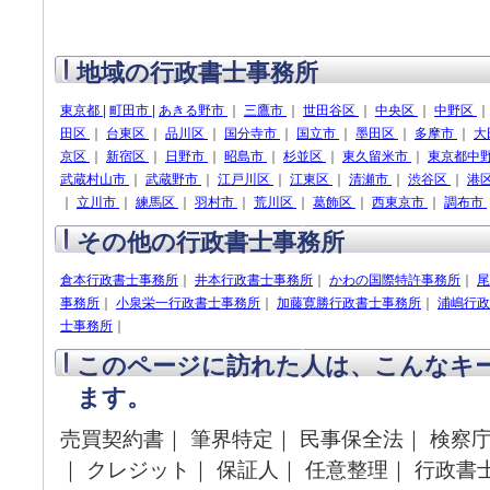
地域の行政書士事務所
東京都
|
町田市
|
あきる野市
｜
三鷹市
｜
世田谷区
｜
中央区
｜
中野区
田区
｜
台東区
｜
品川区
｜
国分寺市
｜
国立市
｜
墨田区
｜
多摩市
｜
大
京区
｜
新宿区
｜
日野市
｜
昭島市
｜
杉並区
｜
東久留米市
｜
東京都中
武蔵村山市
｜
武蔵野市
｜
江戸川区
｜
江東区
｜
清瀬市
｜
渋谷区
｜
港
｜
立川市
｜
練馬区
｜
羽村市
｜
荒川区
｜
葛飾区
｜
西東京市
｜
調布市
その他の行政書士事務所
倉本行政書士事務所
｜
井本行政書士事務所
｜
かわの国際特許事務所
｜
尾
事務所
｜
小泉栄一行政書士事務所
｜
加藤寛勝行政書士事務所
｜
浦嶋行政
士事務所
｜
このページに訪れた人は、こんなキ
ます。
売買契約書｜ 筆界特定｜ 民事保全法｜ 検察
｜ クレジット｜ 保証人｜ 任意整理｜ 行政書