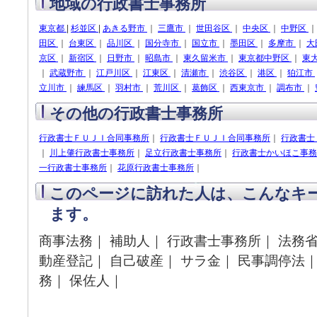
地域の行政書士事務所
東京都
|
杉並区
|
あきる野市
｜
三鷹市
｜
世田谷区
｜
中央区
｜
中野区
田区
｜
台東区
｜
品川区
｜
国分寺市
｜
国立市
｜
墨田区
｜
多摩市
｜
大
京区
｜
新宿区
｜
日野市
｜
昭島市
｜
東久留米市
｜
東京都中野区
｜
東
｜
武蔵野市
｜
江戸川区
｜
江東区
｜
清瀬市
｜
渋谷区
｜
港区
｜
狛江市
立川市
｜
練馬区
｜
羽村市
｜
荒川区
｜
葛飾区
｜
西東京市
｜
調布市
｜
その他の行政書士事務所
行政書士ＦＵＪＩ合同事務所
｜
行政書士ＦＵＪＩ合同事務所
｜
行政書士
｜
川上肇行政書士事務所
｜
足立行政書士事務所
｜
行政書士かいほこ事務
一行政書士事務所
｜
花原行政書士事務所
｜
このページに訪れた人は、こんなキ
ます。
商事法務｜ 補助人｜ 行政書士事務所｜ 法務省
動産登記｜ 自己破産｜ サラ金｜ 民事調停法｜
務｜ 保佐人｜