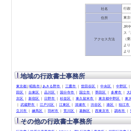
行政
社名
東京
住所
JR
ス「
（乗
アクセス方法
より
より
地域の行政書士事務所
東京都
|
昭島市
|
あきる野市
｜
三鷹市
｜
世田谷区
｜
中央区
｜
中野区
田区
｜
台東区
｜
品川区
｜
国分寺市
｜
国立市
｜
墨田区
｜
多摩市
｜
大
京区
｜
新宿区
｜
日野市
｜
杉並区
｜
東久留米市
｜
東京都中野区
｜
東
｜
武蔵野市
｜
江戸川区
｜
江東区
｜
清瀬市
｜
渋谷区
｜
港区
｜
狛江市
立川市
｜
練馬区
｜
羽村市
｜
荒川区
｜
葛飾区
｜
西東京市
｜
調布市
｜
その他の行政書士事務所