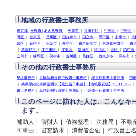
地域の行政書士事務所
東京都
|
日野市
|
あきる野市
｜
三鷹市
｜
世田谷区
｜
中央区
｜
中野区
田区
｜
台東区
｜
品川区
｜
国分寺市
｜
国立市
｜
墨田区
｜
多摩市
｜
大
京区
｜
新宿区
｜
昭島市
｜
杉並区
｜
東久留米市
｜
東京都中野区
｜
東
｜
武蔵野市
｜
江戸川区
｜
江東区
｜
清瀬市
｜
渋谷区
｜
港区
｜
狛江市
立川市
｜
練馬区
｜
羽村市
｜
荒川区
｜
葛飾区
｜
西東京市
｜
調布市
｜
その他の行政書士事務所
早坂事務所
｜
共同法務根岸行政書士事務所
｜
桜井行政書士事務所
｜
五味
｜
兵庫県内の車庫証明を【最短当日申請】【地域最安値】５,０００～
｜
書士事務所
｜
鳥越紀昭行政書士事務所
｜
小川修一行政書士事務所
｜
このページに訪れた人は、こんなキ
ます。
補助人｜ 管財人｜ 債務整理｜ 法務局｜ 不動
可事由｜ 審査請求｜ 消費者金融｜ 行政書士