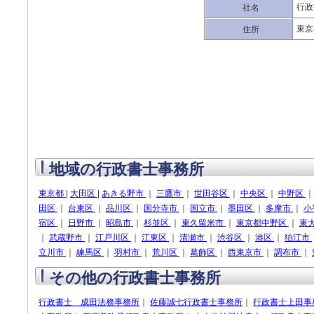
行政
社名
東京
住所
地域の行政書士事務所
東京都
|
大田区
|
あきる野市
｜
三鷹市
｜
世田谷区
｜
中央区
｜
中野区
田区
｜
台東区
｜
品川区
｜
国分寺市
｜
国立市
｜
墨田区
｜
多摩市
｜
小
宿区
｜
日野市
｜
昭島市
｜
杉並区
｜
東久留米市
｜
東京都中野区
｜
東
｜
武蔵野市
｜
江戸川区
｜
江東区
｜
清瀬市
｜
渋谷区
｜
港区
｜
狛江市
立川市
｜
練馬区
｜
羽村市
｜
荒川区
｜
葛飾区
｜
西東京市
｜
調布市
｜
その他の行政書士事務所
行政書士 成田法務事務所
｜
佐藤誠七行政書士事務所
｜
行政書士上田事