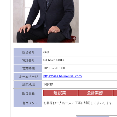
板橋
担当者名
03-6676-0803
電話番号
10:00～20：00
営業時間
https://visa.bs-kokusai.com/
ホームページ
1都6県
対応地域
取扱業務
お客様お一人お一人に丁寧に対応してまいります。
一言コメント