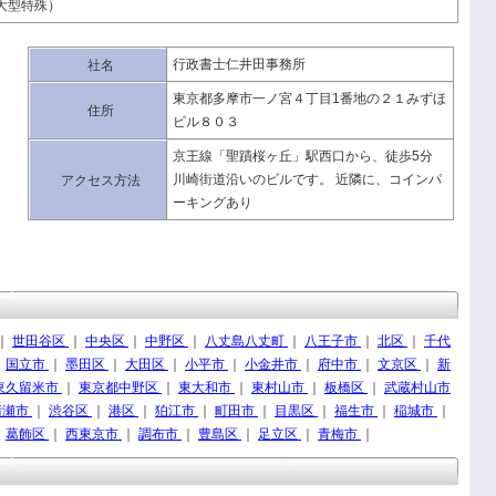
大型特殊）
行政書士仁井田事務所
社名
東京都多摩市一ノ宮４丁目1番地の２１みずほ
住所
ビル８０３
京王線「聖蹟桜ヶ丘」駅西口から、徒歩5分
川崎街道沿いのビルです。 近隣に、コインパ
アクセス方法
ーキングあり
｜
世田谷区
｜
中央区
｜
中野区
｜
八丈島八丈町
｜
八王子市
｜
北区
｜
千代
｜
国立市
｜
墨田区
｜
大田区
｜
小平市
｜
小金井市
｜
府中市
｜
文京区
｜
新
東久留米市
｜
東京都中野区
｜
東大和市
｜
東村山市
｜
板橋区
｜
武蔵村山市
清瀬市
｜
渋谷区
｜
港区
｜
狛江市
｜
町田市
｜
目黒区
｜
福生市
｜
稲城市
｜
｜
葛飾区
｜
西東京市
｜
調布市
｜
豊島区
｜
足立区
｜
青梅市
｜