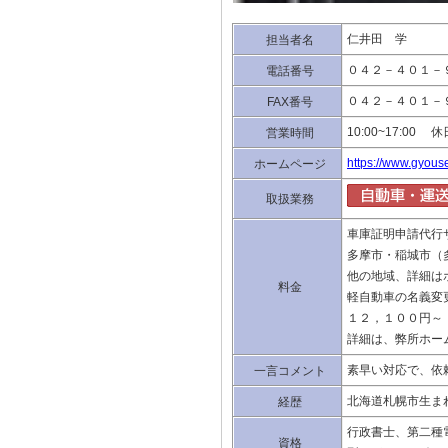
仁井田 学
担当者名
０４２－４０１－
電話番号
０４２－４０１－
FAX番号
10:00~17:00
営業時間
https://www.gyous
ホームページ
取扱業務
車庫証明申請代行
多摩市・稲城市（
他の地域、詳細は
料金
軽自動車の名義変
１２，１００円～
詳細は、弊所ホー
素早い対応で、依
一言コメント
北海道札幌市生ま
経歴
行政書士、第二種
資格