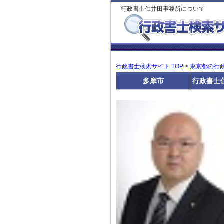
行政書士仁井田事務所について
行政書士検索サイト TOP
>
東京都の行
多摩市
行政書士