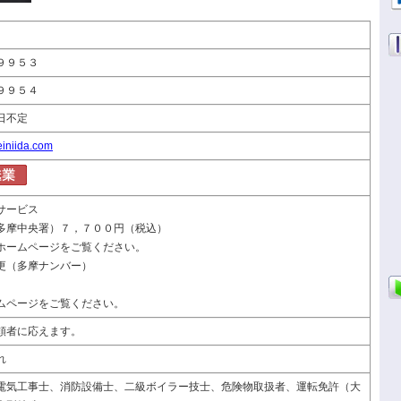
９９５３
９９５４
 休日不定
einiida.com
サービス
多摩中央署）７，７００円（税込）
ホームページをご覧ください。
更（多摩ナンバー）
ムページをご覧ください。
頼者に応えます。
れ
電気工事士、消防設備士、二級ボイラー技士、危険物取扱者、運転免許（大