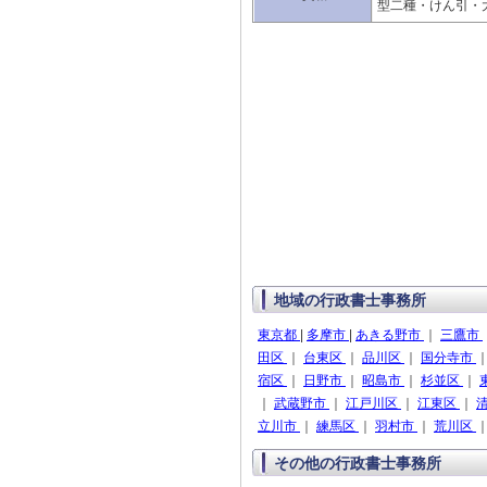
型二種・けん引・
地域の行政書士事務所
東京都
|
多摩市
|
あきる野市
｜
三鷹市
田区
｜
台東区
｜
品川区
｜
国分寺市
宿区
｜
日野市
｜
昭島市
｜
杉並区
｜
｜
武蔵野市
｜
江戸川区
｜
江東区
｜
立川市
｜
練馬区
｜
羽村市
｜
荒川区
その他の行政書士事務所