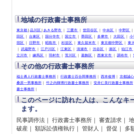
地域の行政書士事務所
東京都
|
品川区
|
あきる野市
｜
三鷹市
｜
世田谷区
｜
中央区
｜
中野区
田区
｜
台東区
｜
国分寺市
｜
国立市
｜
墨田区
｜
多摩市
｜
大田区
｜
小
宿区
｜
日野市
｜
昭島市
｜
杉並区
｜
東久留米市
｜
東京都中野区
｜
東
｜
武蔵野市
｜
江戸川区
｜
江東区
｜
清瀬市
｜
渋谷区
｜
港区
｜
狛江市
立川市
｜
練馬区
｜
羽村市
｜
荒川区
｜
葛飾区
｜
西東京市
｜
調布市
｜
その他の行政書士事務所
福士勇人行政書士事務所
｜
行政書士百合岡事務所
｜
西本俊博
｜
京都誠心
桑原一男事務所
｜
竹之内輝博行政書士事務所
｜
安井仁美行政書士事務所
書士事務所
｜
このページに訪れた人は、こんなキ
ます。
民事調停法｜ 行政書士事務所｜ 審査請求｜ 地
破産｜ 額訴訟債権執行｜ 管財人｜ 督促｜ 多