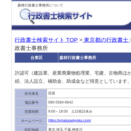
森林行政書士事務所について
行政書士検索サイト TOP
>
東京都の行政書士
政書士事務所
台東区
森林行政書士事務所
許認可（建設業、産業廃棄物処理業、宅建、古物商ほ
続、法人設立、補助金、助成金など得意としています
田原
担当者名
090-5584-6642
電話番号
9:00～18:00 土日祝日休み
営業時間
https://omakasekyoka.com/
ホームページ
東京,埼玉,千葉,神奈川
対応地域