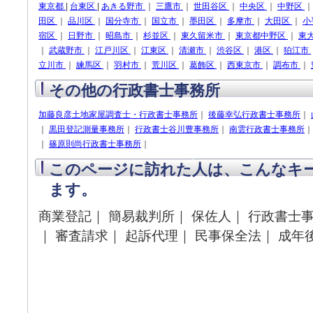
東京都
|
台東区
|
あきる野市
｜
三鷹市
｜
世田谷区
｜
中央区
｜
中野区
田区
｜
品川区
｜
国分寺市
｜
国立市
｜
墨田区
｜
多摩市
｜
大田区
｜
小
宿区
｜
日野市
｜
昭島市
｜
杉並区
｜
東久留米市
｜
東京都中野区
｜
東
｜
武蔵野市
｜
江戸川区
｜
江東区
｜
清瀬市
｜
渋谷区
｜
港区
｜
狛江市
立川市
｜
練馬区
｜
羽村市
｜
荒川区
｜
葛飾区
｜
西東京市
｜
調布市
｜
その他の行政書士事務所
加藤良彦土地家屋調査士・行政書士事務所
｜
後藤幸弘行政書士事務所
｜
｜
黒田登記測量事務所
｜
行政書士谷川豊事務所
｜
南雲行政書士事務所
｜
篠原則尚行政書士事務所
｜
このページに訪れた人は、こんなキ
ます。
商業登記｜ 簡易裁判所｜ 保佐人｜ 行政書士事
｜ 審査請求｜ 起訴代理｜ 民事保全法｜ 成年