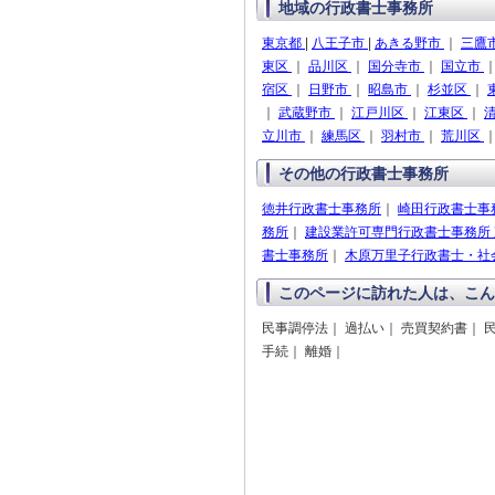
地域の行政書士事務所
東京都
|
八王子市
|
あきる野市
｜
三鷹
東区
｜
品川区
｜
国分寺市
｜
国立市
宿区
｜
日野市
｜
昭島市
｜
杉並区
｜
｜
武蔵野市
｜
江戸川区
｜
江東区
｜
立川市
｜
練馬区
｜
羽村市
｜
荒川区
その他の行政書士事務所
徳井行政書士事務所
｜
崎田行政書士事
務所
｜
建設業許可専門行政書士事務所
書士事務所
｜
木原万里子行政書士・社
このページに訪れた人は、こん
民事調停法｜ 過払い｜ 売買契約書｜ 
手続｜ 離婚｜