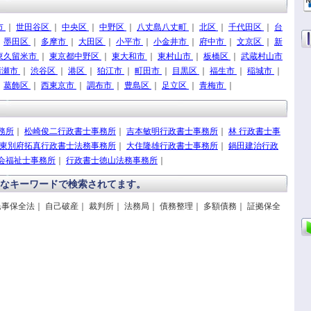
市
｜
世田谷区
｜
中央区
｜
中野区
｜
八丈島八丈町
｜
北区
｜
千代田区
｜
台
｜
墨田区
｜
多摩市
｜
大田区
｜
小平市
｜
小金井市
｜
府中市
｜
文京区
｜
新
東久留米市
｜
東京都中野区
｜
東大和市
｜
東村山市
｜
板橋区
｜
武蔵村山市
清瀬市
｜
渋谷区
｜
港区
｜
狛江市
｜
町田市
｜
目黒区
｜
福生市
｜
稲城市
｜
｜
葛飾区
｜
西東京市
｜
調布市
｜
豊島区
｜
足立区
｜
青梅市
｜
務所
｜
松崎俊二行政書士事務所
｜
吉本敏明行政書士事務所
｜
林 行政書士事
 東別府拓真行政書士法務事務所
｜
大住隆雄行政書士事務所
｜
鍋田建治行政
会福祉士事務所
｜
行政書士徳山法務事務所
｜
なキーワードで検索されてます。
民事保全法｜ 自己破産｜ 裁判所｜ 法務局｜ 債務整理｜ 多額債務｜ 証拠保全