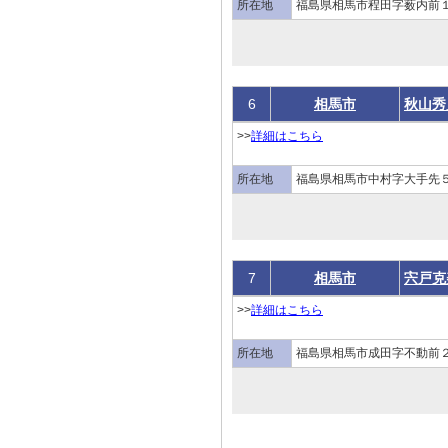
所在地
福島県相馬市程田字薮内前
6
相馬市
秋山秀
>>
詳細はこちら
所在地
福島県相馬市中村字大手先５
7
相馬市
宍戸克
>>
詳細はこちら
所在地
福島県相馬市成田字不動前