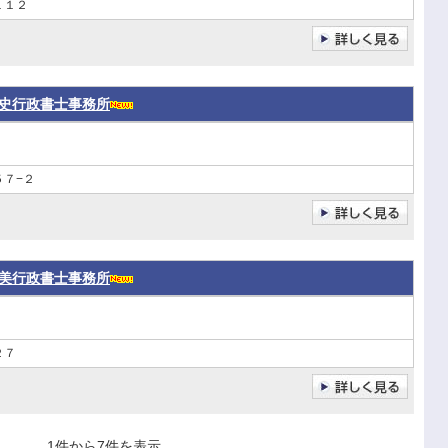
１１２
史行政書士事務所
７−２
美行政書士事務所
２７
1件から7件を表示