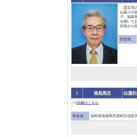
震災等の被
お困り
で，福島
を
皆様から
所在地
2
南相馬市
白瀬利
>>
詳細はこちら
所在地
福島県南相馬市原町区信田