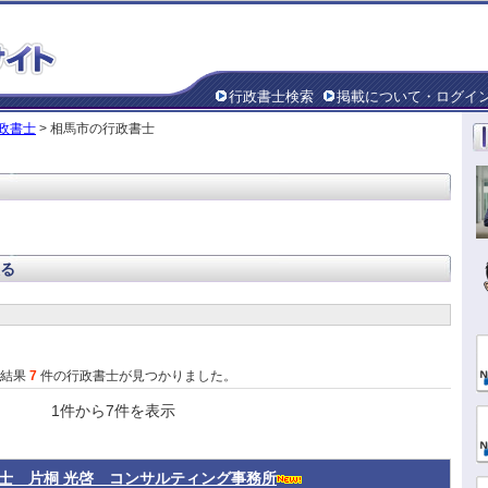
行政書士検索
掲載について・ログイ
政書士
> 相馬市の行政書士
る
た結果
7
件の行政書士が見つかりました。
1件から7件を表示
士 片桐 光啓 コンサルティング事務所