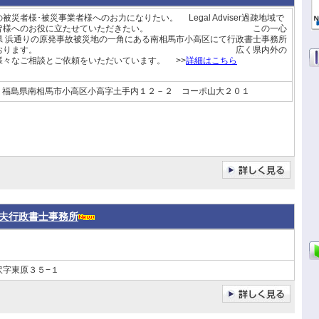
災者様･被災事業者様へのお力になりたい。 Legal Adviser過疎地域で
の皆様へのお役に立たせていただきたい。 この一心
県 浜通りの原発事故被災地の一角にある南相馬市小高区にて行政書士事務所
開いております。 広く県内外の
様々なご相談とご依頼をいただいています。 >>
詳細はこちら
福島県南相馬市小高区小高字土手内１２－２ コーポ山大２０１
夫行政書士事務所
沢字東原３５−１