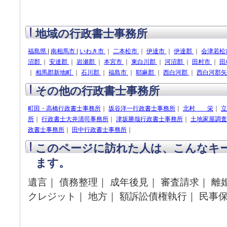
地域の行政書士事務所
福島県
|
南相馬市
|
いわき市
｜
二本松市
｜
伊達市
｜
伊達郡
｜
会津若松
沼郡
｜
安達郡
｜
岩瀬郡
｜
本宮市
｜
東白川郡
｜
河沼郡
｜
田村市
｜
田
｜
相馬郡新地町
｜
石川郡
｜
福島市
｜
耶麻郡
｜
西白河郡
｜
西白河郡
その他の行政書士事務所
町田・高橋行政書士事務所
｜
坂谷洋一行政書士事務所
｜
北村 栄
｜
立
所
｜
行政書士大井清司事務所
｜
津坂勝哉行政書士事務所
｜
土地家屋調査
政書士事務所
｜
田中行政書士事務所
｜
このページに訪れた人は、こんなキ
ます。
遺言｜ 債務整理｜ 成年後見｜ 審査請求｜ 離
クレジット｜ 地方｜ 額訴訟債権執行｜ 民事