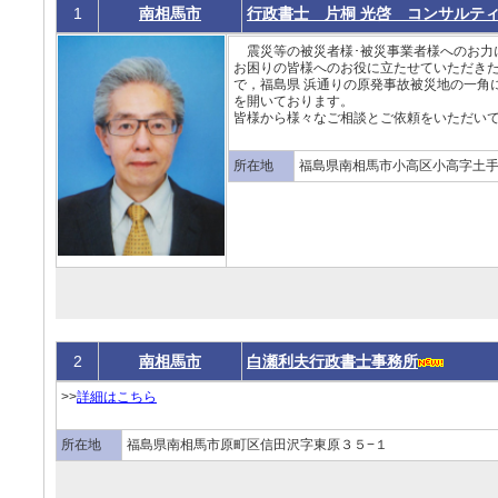
1
南相馬市
行政書士 片桐 光啓 コンサルテ
震災等の被災者様･被災事業者様へのお力になりた
お困りの皆様へのお役に立たせ
で，福島県 浜通りの原発事故被災地の一角
を開いております
皆様から様々なご相談とご依頼をいただいて
所在地
福島県南相馬市小高区小高字土
2
南相馬市
白瀬利夫行政書士事務所
>>
詳細はこちら
所在地
福島県南相馬市原町区信田沢字東原３５−１