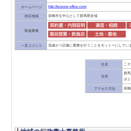
http://kosone-office.com/
ホームページ
前橋市を中心として群馬県全域
対応地域
取扱業務
迅速かつ正確に業務を行うことをモットーにしてい
一言コメント
こそ
社名
群馬
住所
ポ１
前橋
アクセス方法