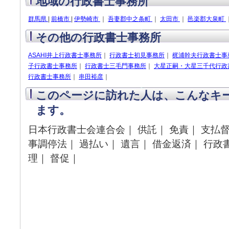
地域の行政書士事務所
群馬県
|
前橋市
|
伊勢崎市
｜
吾妻郡中之条町
｜
太田市
｜
邑楽郡大泉町
その他の行政書士事務所
ASAHI井上行政書士事務所
｜
行政書士初見事務所
｜
梶浦幹夫行政書士事
子行政書士事務所
｜
行政書士三毛門事務所
｜
大星正嗣・大星三千代行政
行政書士事務所
｜
串田裕彦
｜
このページに訪れた人は、こんなキ
ます。
日本行政書士会連合会｜ 供託｜ 免責｜ 支払督
事調停法｜ 過払い｜ 遺言｜ 借金返済｜ 行政
理｜ 督促｜