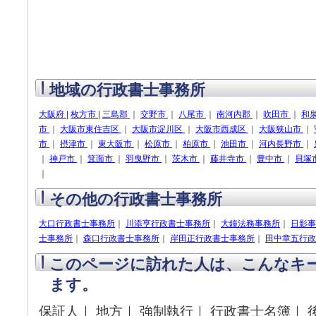
地域の行政書士事務所
大阪府
|
枚方市
|
三島郡
｜
交野市
｜
八尾市
｜
南河内郡
｜
吹田市
｜
和
市
｜
大阪市東住吉区
｜
大阪市淀川区
｜
大阪市西成区
｜
大阪狭山市
｜
市
｜
摂津市
｜
東大阪市
｜
松原市
｜
柏原市
｜
池田市
｜
河内長野市
｜
｜
神戸市
｜
箕面市
｜
羽曳野市
｜
茨木市
｜
藤井寺市
｜
豊中市
｜
貝塚
｜
その他の行政書士事務所
大口行政書士事務所
｜
川添亨行政書士事務所
｜
大鐘法務事務所
｜
日影事
士事務所
｜
森口行政書士事務所
｜
岸田正行政書士事務所
｜
田中章五行政
このページに訪れた人は、こんなキ
ます。
保証人｜ 地方｜ 強制執行｜ 行政書士名簿｜ 