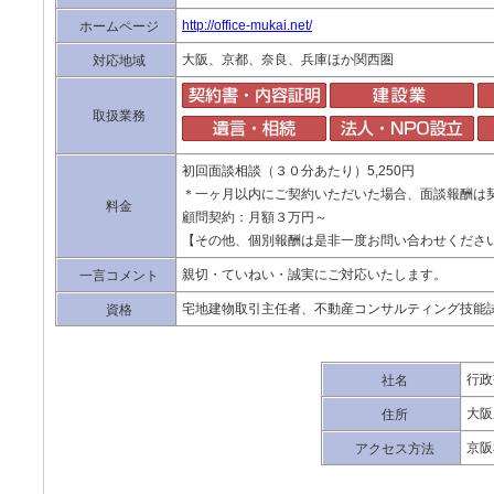
http://office-mukai.net/
ホームページ
大阪、京都、奈良、兵庫ほか関西圏
対応地域
取扱業務
初回面談相談（３０分あたり）5,250円
＊一ヶ月以内にご契約いただいた場合、面談報酬は
料金
顧問契約：月額３万円～
【その他、個別報酬は是非一度お問い合わせくださ
親切・ていねい・誠実にご対応いたします。
一言コメント
宅地建物取引主任者、不動産コンサルティング技能試
資格
行政
社名
大阪
住所
京阪
アクセス方法