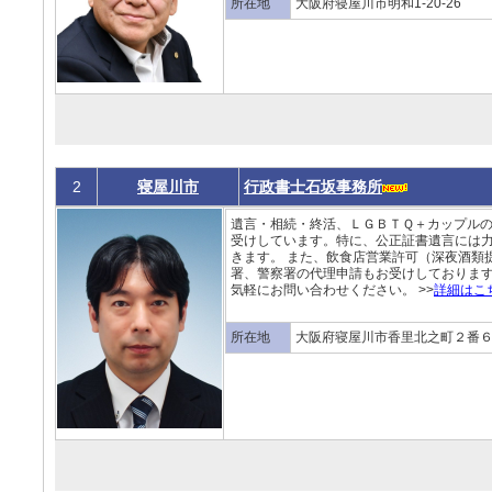
所在地
大阪府寝屋川市明和1-20-26
2
寝屋川市
行政書士石坂事務所
遺言・相続・終活、ＬＧＢＴＱ＋カップル
受けしています。特に、公正証書遺言には
きます。 また、飲食店営業許可（深夜酒類
署、警察署の代理申請もお受けしておりま
気軽にお問い合わせください。 >>
詳細はこ
所在地
大阪府寝屋川市香里北之町２番６