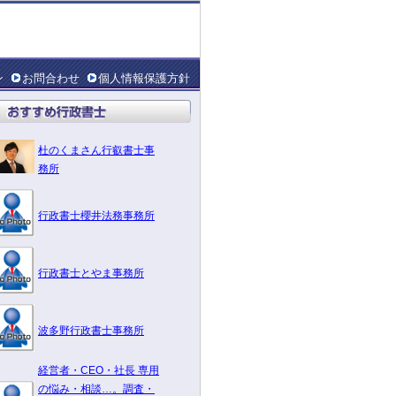
ン
お問合わせ
個人情報保護方針
杜のくまさん行叡書士事
務所
行政書士櫻井法務事務所
行政書士とやま事務所
波多野行政書士事務所
経営者・CEO・社長 専用
の悩み・相談…。調査・