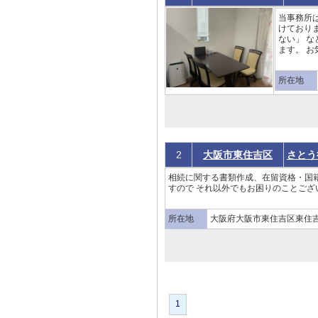
当事務所
けており
ない」 
ます。 お
所在地
2
大阪市東住吉区
さとう
相続に関する書類作成、在留資格・国
すので それ以外でもお困りのことござ
所在地
大阪府大阪市東住吉区東住吉区
1