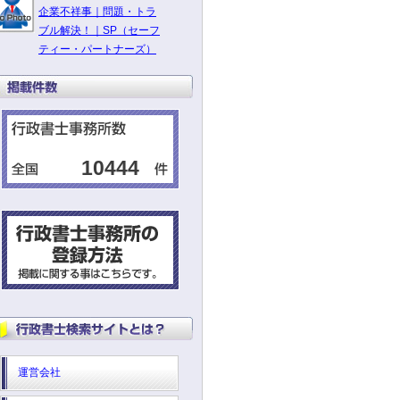
企業不祥事｜問題・トラ
ブル解決！｜SP（セーフ
ティー・パートナーズ）
10444
運営会社