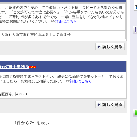
は、お急ぎの方でも安心してご依頼いただける様、スピードある対応を心掛
ます。 「この許可って本当に必要？」 「何から手をつけたら良いのか分から
など、ご不明な点が多くある場合でも、一緒に整理をしてながら進めてまいり
気軽にお問い合わせください。 >>
詳細はこちら
大阪府大阪市東住吉区山坂５丁目７番８号
行政書士事務所
籍に関する書類作成お任せ下さい。 親身に低価格でをモットーとしておりま
いましたら、お気軽にご相談ください。 >>
詳細はこちら
西今川4-33-8
1件から2件を表示