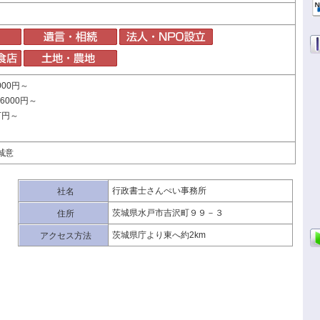
000円～
6000円～
万円～
誠意
行政書士さんぺい事務所
社名
茨城県水戸市吉沢町９９－３
住所
茨城県庁より東へ約2km
アクセス方法