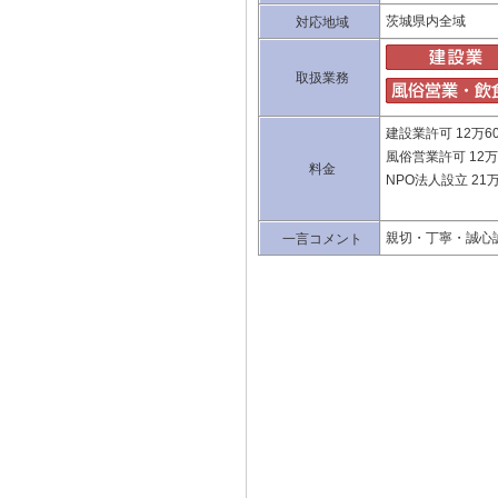
茨城県内全域
対応地域
取扱業務
建設業許可 12万6
風俗営業許可 12万
料金
NPO法人設立 21
親切・丁寧・誠心
一言コメント