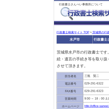
行政書士さんぺい事務所について
行政書士検索サイト TOP
>
茨城県の行
水戸市
行政書士
茨城県水戸市の行政書士です
続・遺言の手続き等を取り扱
させて頂きます。
三瓶 賢二
担当者名
029-291-6322
電話番号
029-291-6323
FAX番号
9:00 ～ 18：0
営業時間
http://office-sanpe
ホームページ