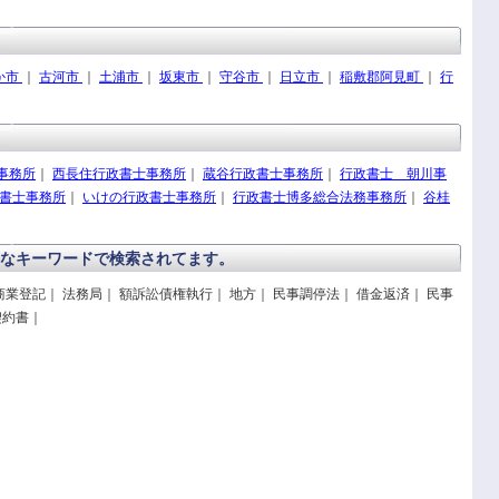
か市
｜
古河市
｜
土浦市
｜
坂東市
｜
守谷市
｜
日立市
｜
稲敷郡阿見町
｜
行
事務所
｜
西長住行政書士事務所
｜
蔵谷行政書士事務所
｜
行政書士 朝川事
書士事務所
｜
いけの行政書士事務所
｜
行政書士博多総合法務事務所
｜
谷桂
なキーワードで検索されてます。
商業登記｜ 法務局｜ 額訴訟債権執行｜ 地方｜ 民事調停法｜ 借金返済｜ 民事
契約書｜