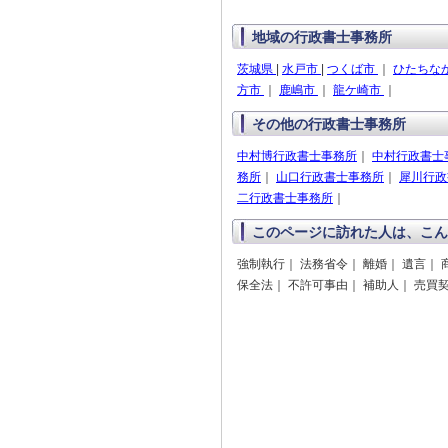
地域の行政書士事務所
茨城県
|
水戸市
|
つくば市
｜
ひたちな
方市
｜
鹿嶋市
｜
龍ケ崎市
｜
その他の行政書士事務所
中村博行政書士事務所
｜
中村行政書士
務所
｜
山口行政書士事務所
｜
犀川行政
二行政書士事務所
｜
このページに訪れた人は、こん
強制執行｜ 法務省令｜ 離婚｜ 遺言｜ 
保全法｜ 不許可事由｜ 補助人｜ 売買