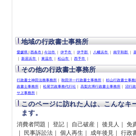
地域の行政書士事務所
愛媛県
|
西条市
|
今治市
｜
伊予市
｜
伊予郡
｜
八幡浜市
｜
南宇和郡
｜
｜
新居浜市
｜
東温市
｜
松山市
｜
西予市
｜
その他の行政書士事務所
行政書士神田法務事務所
｜
秋田洋一行政書士事務所
｜
杉山行政書士事務
政書士事務所
｜
松尾労政事務代行社
｜
高梨忠博行政書士事務所
｜
沼行政
サヱ事務所
｜
このページに訪れた人は、こんなキ
ます。
消費者問題｜ 登記｜ 自己破産｜ 後見人｜ 免
｜ 民事訴訟法｜ 個人再生｜ 成年後見｜ 行政