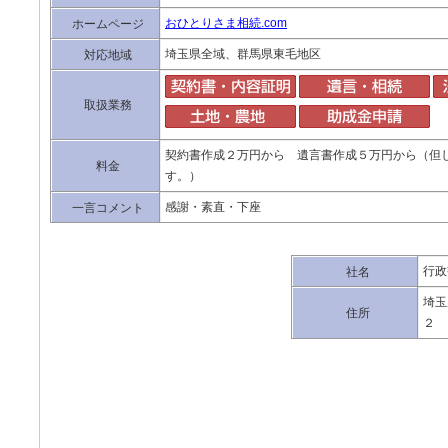
おひとりさま相続.com
ホームページ
埼玉県全域、群馬県東毛地区
対応地域
取扱業務
契約書作成２万円から 遺言書作成５万円から（但
料金
す。）
感謝・素直・下座
一言コメント
行政
社名
埼玉
住所
２ 