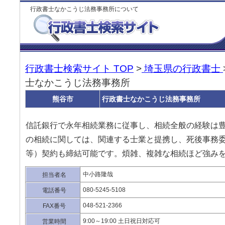
行政書士なかこうじ法務事務所について
行政書士検索サイト TOP
>
埼玉県の行政書士
士なかこうじ法務事務所
熊谷市
行政書士なかこうじ法務事務所
信託銀行で永年相続業務に従事し、相続全般の経験は
の相続に関しては、関連する士業と提携し、死後事務
等）契約も締結可能です。煩雑、複雑な相続ほど強み
中小路隆哉
担当者名
080-5245-5108
電話番号
048-521-2366
FAX番号
9:00～19:00 土日祝日対応可
営業時間