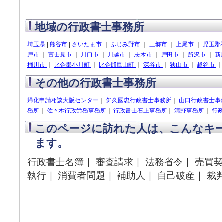
地域の行政書士事務所
埼玉県
|
熊谷市
|
さいたま市
｜
ふじみ野市
｜
三郷市
｜
上尾市
｜
児玉郡
戸市
｜
富士見市
｜
川口市
｜
川越市
｜
志木市
｜
戸田市
｜
所沢市
｜
新
桶川市
｜
比企郡小川町
｜
比企郡嵐山町
｜
深谷市
｜
狭山市
｜
越谷市
その他の行政書士事務所
帰化申請相談大阪センター
｜
知久國忠行政書士事務所
｜
山口行政書士事
務所
｜
佐々木行政労務事務所
｜
行政書士石上事務所
｜
清野事務所
｜
行
このページに訪れた人は、こんなキ
ます。
行政書士名簿｜ 審査請求｜ 法務省令｜ 売買契
執行｜ 消費者問題｜ 補助人｜ 自己破産｜ 裁