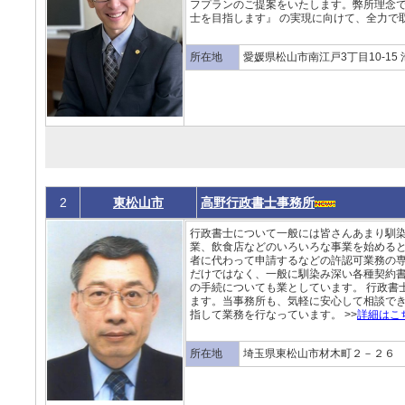
フプランのご提案をいたします。弊所理念で
士を目指します』 の実現に向けて、全力で取
所在地
愛媛県松山市南江戸3丁目10-15 
2
東松山市
高野行政書士事務所
行政書士について一般には皆さんあまり馴
業、飲食店などのいろいろな事業を始める
者に代わって申請するなどの許認可業務の
だけではなく、一般に馴染み深い各種契約
の手続についても業としています。 行政書
ます。当事務所も、気軽に安心して相談で
指して業務を行なっています。 >>
詳細はこ
所在地
埼玉県東松山市材木町２－２６