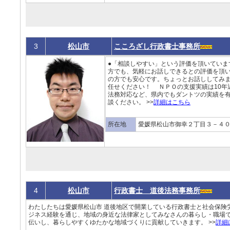
3
松山市
こころざし行政書士事務所
●「相談しやすい」という評価を頂いてい
方でも、気軽にお話しできるとの評価を頂
の方でも安心です。ちょっとお話ししてみま
任せください！ ＮＰＯの支援実績は10年
法務対応など、県内でもダントツの実績を
談ください。 >>
詳細はこちら
所在地
愛媛県松山市御幸２丁目３－４
4
松山市
行政書士 道後法務事務所
わたしたちは愛媛県松山市 道後地区で開業している行政書士と社会保険
ジネス経験を通じ、地域の身近な法律家としてみなさんの暮らし・職場
伝いし、暮らしやすくゆたかな地域づくりに貢献していきます。 >>
詳細