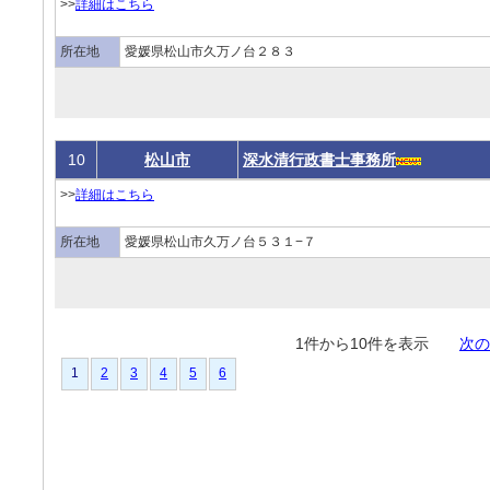
>>
詳細はこちら
所在地
愛媛県松山市久万ノ台２８３
10
松山市
深水清行政書士事務所
>>
詳細はこちら
所在地
愛媛県松山市久万ノ台５３１−７
1件から10件を表示
次の
1
2
3
4
5
6