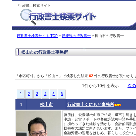
行政書士検索サイト
行政書士検索サイト TOP
>
愛媛県の行政書士
> 松山市の行政書士
松山市の行政書士事務所
「市区町村」から「松山市」で検索した結果
62
件の行政書士が見つかり
1件から10件を表示
次の
1
2
3
4
5
6
1
松山市
行政書士くにもと事務所
弊所は、愛媛県松山市で相続・遺言手続き
申請・経営サポートや各種許認可申請を手
に携わってきた経験を活かし、会計的着眼
様特有の課題に向き合います。また、ファ
金融資産の運用をはじめ、暮らしに役立つ