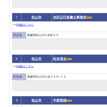
7
松山市
光田正行政書士事務所
>>
詳細はこちら
所在地
愛媛県松山市久谷町６９
8
松山市
松本清太
>>
詳細はこちら
所在地
愛媛県松山市久保３９８−１２
9
松山市
中家照雄