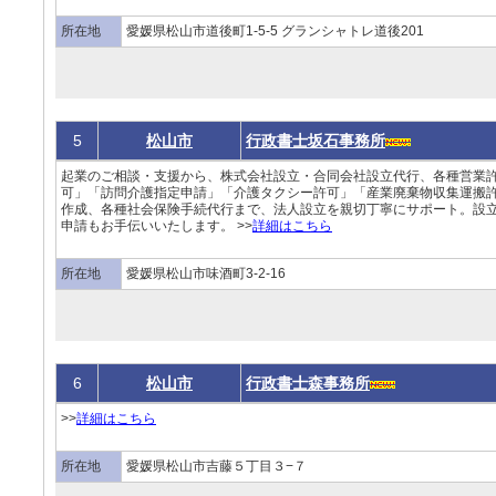
所在地
愛媛県松山市道後町1-5-5 グランシャトレ道後201
5
松山市
行政書士坂石事務所
起業のご相談・支援から、株式会社設立・合同会社設立代行、各種営業
可」「訪問介護指定申請」「介護タクシー許可」「産業廃棄物収集運搬
作成、各種社会保険手続代行まで、法人設立を親切丁寧にサポート。設
申請もお手伝いいたします。 >>
詳細はこちら
所在地
愛媛県松山市味酒町3-2-16
6
松山市
行政書士森事務所
>>
詳細はこちら
所在地
愛媛県松山市吉藤５丁目３−７