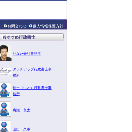
ン
お問合わせ
個人情報保護方針
ひなた会計事務所
タッチアップ行政書士事
務所
怡土（いと）行政書士事
務所
廣瀬 良太
山口 久幸