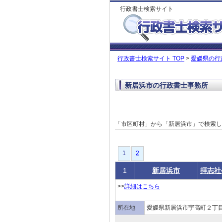
行政書士検索サイト
行政書士検索サイト TOP
>
愛媛県の行
新居浜市の行政書士事務所
「市区町村」から「新居浜市」で検索
1
1
2
1
新居浜市
拝志社
>>
詳細はこちら
所在地
愛媛県新居浜市宇高町２丁