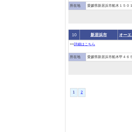
所在地
愛媛県新居浜市船木１５０１
10
新居浜市
オーエ
>>
詳細はこちら
所在地
愛媛県新居浜市船木甲４６５
1
1
2