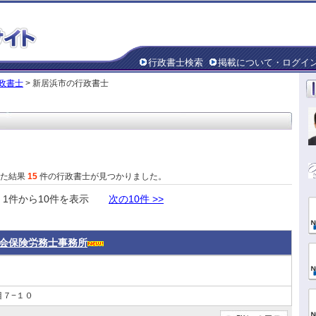
行政書士検索
掲載について・ログイ
政書士
> 新居浜市の行政書士
した結果
15
件の行政書士が見つかりました。
件から10件を表示
次の10件 >>
会保険労務士事務所
目７−１０