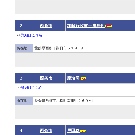
2
西条市
加藤行政書士事務所
>>
詳細はこちら
所在地
愛媛県西条市朔日市５１４−３
3
西条市
原洽司
>>
詳細はこちら
所在地
愛媛県西条市小松町南川甲２６０−４
4
西条市
戸田稔