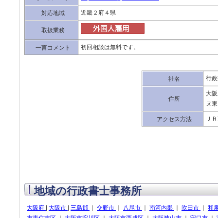
近畿２府４県
対応地域
取扱業務
初回相談は無料です。
一言コメント
行政
社名
大阪
住所
ヌ東
ＪＲ
アクセス方法
地域の行政書士事務所
大阪府
|
大阪市
|
三島郡
｜
交野市
｜
八尾市
｜
南河内郡
｜
吹田市
｜
和