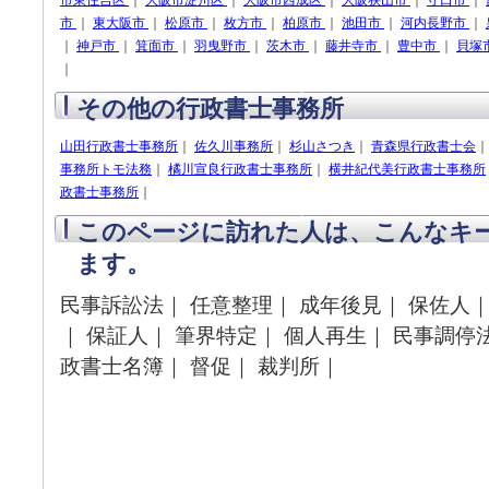
市東住吉区
｜
大阪市淀川区
｜
大阪市西成区
｜
大阪狭山市
｜
守口市
｜
市
｜
東大阪市
｜
松原市
｜
枚方市
｜
柏原市
｜
池田市
｜
河内長野市
｜
｜
神戸市
｜
箕面市
｜
羽曳野市
｜
茨木市
｜
藤井寺市
｜
豊中市
｜
貝塚
｜
その他の行政書士事務所
山田行政書士事務所
｜
佐久川事務所
｜
杉山さつき
｜
青森県行政書士会
事務所トモ法務
｜
橘川宣良行政書士事務所
｜
横井紀代美行政書士事務所
政書士事務所
｜
このページに訪れた人は、こんなキ
ます。
民事訴訟法｜ 任意整理｜ 成年後見｜ 保佐人｜
｜ 保証人｜ 筆界特定｜ 個人再生｜ 民事調停法
政書士名簿｜ 督促｜ 裁判所｜