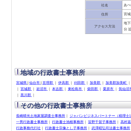
あべ
社名
宮城
住所
地下
アクセス方法
分 
地域の行政書士事務所
宮城県
|
仙台市
|
亘理郡
｜
伊具郡
｜
刈田郡
｜
加美郡
｜
加美郡加美町
｜
宮城郡
｜
岩沼市
｜
本吉郡
｜
東松島市
｜
柴田郡
｜
栗原市
｜
気仙沼
｜
黒川郡
｜
その他の行政書士事務所
長崎晴光土地家屋調査士事務所
｜
ジャパンビジネスパートナー（税理士
一男行政書士事務所
｜
行政書士池根事務所
｜
笹野千賀子事務所
｜
高村嘉
行政事務代行社
｜
行政書士宗像とし子事務所
｜
武澤昭弘司法書士事務所