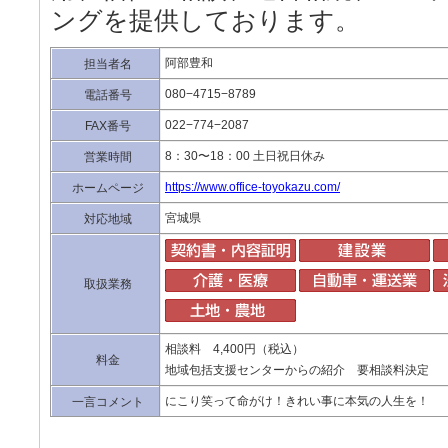
ングを提供しております。
阿部豊和
担当者名
080−4715−8789
電話番号
022−774−2087
FAX番号
8：30〜18：00 土日祝日休み
営業時間
https://www.office-toyokazu.com/
ホームページ
宮城県
対応地域
取扱業務
相談料 4,400円（税込）
料金
地域包括支援センターからの紹介 要相談料決定
にこり笑って命がけ！きれい事に本気の人生を！
一言コメント