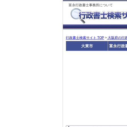
富永行政書士事務所について
行政書士検索サイト TOP
>
大阪府の行
大東市
富永行政