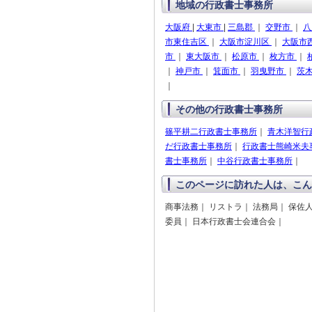
地域の行政書士事務所
大阪府
|
大東市
|
三島郡
｜
交野市
｜
八
市東住吉区
｜
大阪市淀川区
｜
大阪市
市
｜
東大阪市
｜
松原市
｜
枚方市
｜
｜
神戸市
｜
箕面市
｜
羽曳野市
｜
茨
｜
その他の行政書士事務所
篠平耕二行政書士事務所
｜
青木洋智行
だ行政書士事務所
｜
行政書士熊崎米夫
書士事務所
｜
中谷行政書士事務所
｜
このページに訪れた人は、こん
商事法務｜ リストラ｜ 法務局｜ 保佐人
委員｜ 日本行政書士会連合会｜