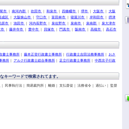
尾市
｜
南河内郡
｜
吹田市
｜
和泉市
｜
四條畷市
｜
堺市
｜
大阪市
｜
大阪
西成区
｜
大阪狭山市
｜
守口市
｜
富田林市
｜
寝屋川市
｜
岸和田市
｜
摂津
柏原市
｜
池田市
｜
河内長野市
｜
泉佐野市
｜
泉南市
｜
泉南郡
｜
泉大津市
木市
｜
藤井寺市
｜
豊中市
｜
貝塚市
｜
門真市
｜
阪南市
｜
高槻市
｜
高石市
政書士事務所
｜
藤本正登行政書士事務所
｜
行政書士吉田法務事務所
｜
おさ
事務所
｜
アルク行政書士総合事務所
｜
足立行政書士事務所
｜
中西京子行政
なキーワードで検索されてます。
｜ 民事執行法｜ 簡易裁判所｜ 離婚｜ 支払督促｜ 法務省令｜ 過払い｜ 監督