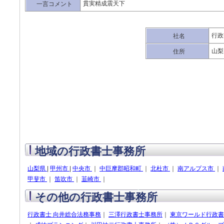
貫実精成震天下
一言コメント
行政
社名
山梨
住所
地域の行政書士事務所
山梨県
|
甲州市
|
中央市
｜
中巨摩郡昭和町
｜
北杜市
｜
南アルプス市
｜
甲斐市
｜
笛吹市
｜
韮崎市
｜
その他の行政書士事務所
行政書士 向井総合法務事務
｜
三澤行政書士事務所
｜
東京ワールド行政書