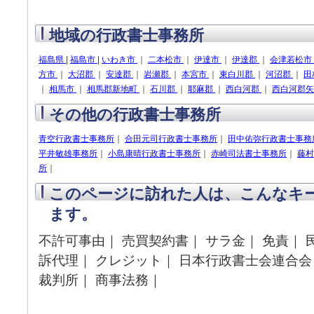
地域の行政書士事務所
福島県
|
福島市
|
いわき市
｜
二本松市
｜
伊達市
｜
伊達郡
｜
会津若松市
方市
｜
大沼郡
｜
安達郡
｜
岩瀬郡
｜
本宮市
｜
東白川郡
｜
河沼郡
｜
田
｜
相馬市
｜
相馬郡新地町
｜
石川郡
｜
耶麻郡
｜
西白河郡
｜
西白河郡
その他の行政書士事務所
青空行政書士事務所
｜
合田元司行政書士事務所
｜
田中佑弥行政書士事務
平井敏雄事務所
｜
小島康晴行政書士事務所
｜
赤崎司法書士事務所
｜
藤村
所
｜
このページに訪れた人は、こんなキ
ます。
不許可事由｜ 売買契約書｜ サラ金｜ 免責｜ 
訴代理｜ クレジット｜ 日本行政書士会連合会
裁判所｜ 商事法務｜