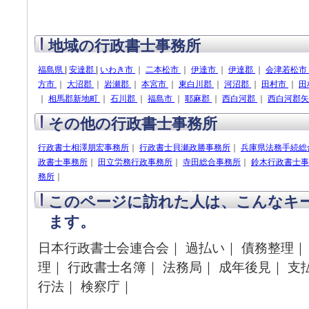
地域の行政書士事務所
福島県
|
安達郡
|
いわき市
｜
二本松市
｜
伊達市
｜
伊達郡
｜
会津若松市
方市
｜
大沼郡
｜
岩瀬郡
｜
本宮市
｜
東白川郡
｜
河沼郡
｜
田村市
｜
田
｜
相馬郡新地町
｜
石川郡
｜
福島市
｜
耶麻郡
｜
西白河郡
｜
西白河郡
その他の行政書士事務所
行政書士相澤朋宏事務所
｜
行政書士貝瀬政勝事務所
｜
兵庫県法務手続総
政書士事務所
｜
田立労務行政事務所
｜
寺田総合事務所
｜
鈴木行政書士事
務所
｜
このページに訪れた人は、こんなキ
ます。
日本行政書士会連合会｜ 過払い｜ 債務整理｜ 
理｜ 行政書士名簿｜ 法務局｜ 成年後見｜ 支
行法｜ 検察庁｜