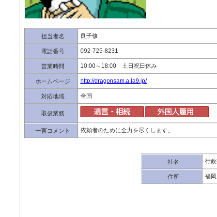
良子修
担当者名
092-725-8231
電話番号
10:00～18:00 土日祝日休み
営業時間
http://dragonsam.a.la9.jp/
ホームページ
全国
対応地域
取扱業務
依頼者のために全力を尽くします。
一言コメント
行政
社名
福岡
住所