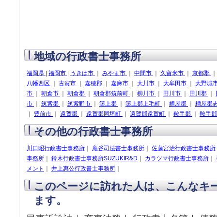
地域の行政書士事務所
福岡県
|
福岡市
|
うきは市
｜
みやま市
｜
中間市
｜
久留米市
｜
京都郡
八幡西区
｜
古賀市
｜
嘉穂郡
｜
嘉麻市
｜
大川市
｜
大牟田市
｜
大野城
市
｜
朝倉市
｜
朝倉郡
｜
朝倉郡筑前町
｜
柳川市
｜
田川市
｜
田川郡
｜
市
｜
筑紫郡
｜
筑紫野市
｜
築上郡
｜
築上郡上毛町
｜
糟屋郡
｜
糟屋郡
｜
豊前市
｜
遠賀郡
｜
遠賀郡岡垣町
｜
遠賀郡遠賀町
｜
鞍手郡
｜
鞍手
その他の行政書士事務所
川口昭行政書士事務所
｜
庵谷司法書士事務所
｜
佐藤宮治行政書士事務所
事務所
｜
鈴木行政書士事務所SUZUKIR&D
｜
カラツマ行政書士事務所
｜
メント
｜
井上惠公行政書士事務所
｜
このページに訪れた人は、こんなキ
ます。