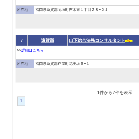
所在地
福岡県遠賀郡岡垣町吉木東１丁目２８−２１
7
遠賀郡
山下総合法務コンサルタント
>>
詳細はこちら
所在地
福岡県遠賀郡芦屋町花美坂６−１
1件から7件を表
1