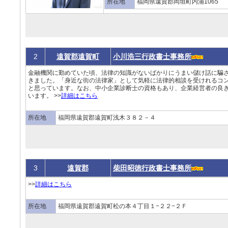
所在地
福岡県遠賀郡岡垣町内浦1065
2
遠賀郡遠賀町
小川浩三行政書士事務所
金融機関に勤めていた頃、法律の知識がないばかりにうまい儲け話に騙
きました。「身近な街の法律家」として気軽に法律的相談を受けれるコ
と思っています。なお、中小企業診断士の資格もあり、企業経営者の良
います。 >>
詳細はこちら
所在地
福岡県遠賀郡遠賀町浅木３８２－４
3
遠賀郡
柴田昭徳行政書士事務所
>>
詳細はこちら
所在地
福岡県遠賀郡遠賀町松の本４丁目１−２２−２Ｆ