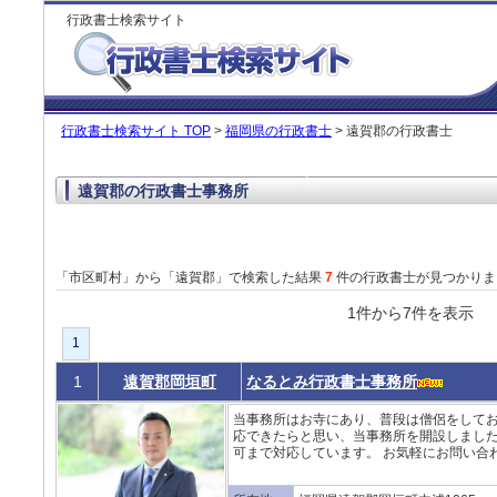
行政書士検索サイト
行政書士検索サイト TOP
>
福岡県の行政書士
> 遠賀郡の行政書士
遠賀郡の行政書士事務所
「市区町村」から「遠賀郡」で検索した結果
7
件の行政書士が見つかりま
1件から7件を表
1
1
遠賀郡岡垣町
なるとみ行政書士事務所
当事務所はお寺にあり、普段は僧侶をしてお
応できたらと思い、当事務所を開設しました
可まで対応しています。 お気軽にお問い合わ