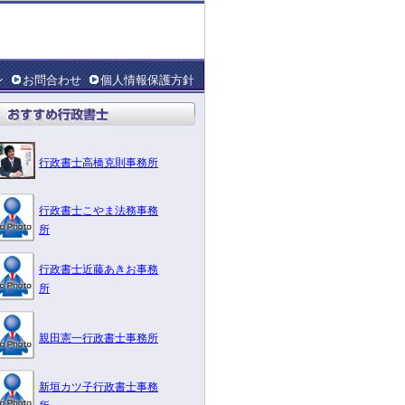
ン
お問合わせ
個人情報保護方針
行政書士高橋克則事務所
行政書士こやま法務事務
所
行政書士近藤あきお事務
所
親田憲一行政書士事務所
新垣カツ子行政書士事務