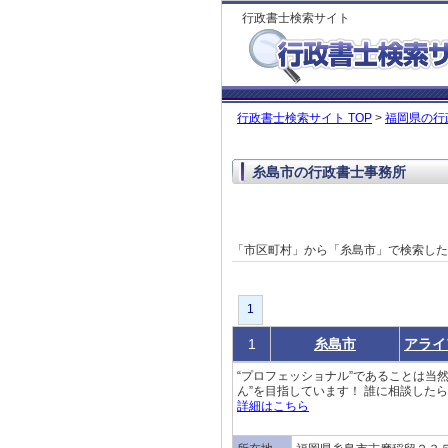
行政書士検索サイト
行政書士検索サイト TOP
>
福岡県の行
糸島市の行政書士事務所
「市区町村」から「糸島市」で検索し
1
1
糸島市
アライ
“プロフェッショナル”であることは当
ん”を目指しています！ 誰に相談した
詳細はこちら