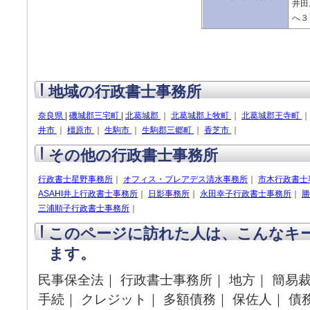
井田
へ３
地域の行政書士事務所
奈良県
|
磯城郡三宅町
|
北葛城郡
｜
北葛城郡上牧町
｜
北葛城郡王寺町
井市
｜
橿原市
｜
生駒市
｜
生駒郡三郷町
｜
香芝市
｜
その他の行政書士事務所
行政書士星野事務所
｜
オフィス・プレアデス清水事務所
｜
市木行政書士
ASAHI井上行政書士事務所
｜
日影事務所
｜
永田幸子行政書士事務所
｜
勝
三浦順子行政書士事務所
｜
このページに訪れた人は、こんなキ
ます。
民事保全法｜ 行政書士事務所｜ 地方｜ 簡易裁
手続｜ クレジット｜ 多額債務｜ 保佐人｜ 債