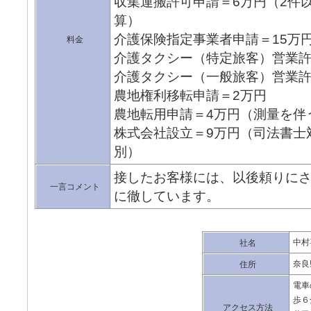
収集運搬許可申請＝6万円（2件以
算）
介護保険指定事業者申請＝15万
料金
介護タクシー（特定旅客）営業許
介護タクシー（一般旅客）営業許
農地権利移転申請＝2万円
農地転用申請＝4万円（測量を伴
株式会社設立＝9万円（司法書士
別）
接したお客様には、以後頼りに
一言コメント
に徹しています。
中村
社名
奈良
住所
電車
歩６
アクセス方法