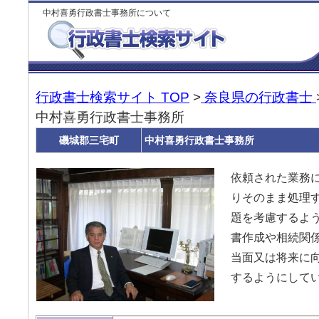
中村喜勇行政書士事務所について
行政書士検索サイト TOP
>
奈良県の行政書士
中村喜勇行政書士事務所
磯城郡三宅町
中村喜勇行政書士事務所
依頼された業務
りそのまま処理
題を考慮するよう
書作成や相続関
当面又は将来に
するようにして