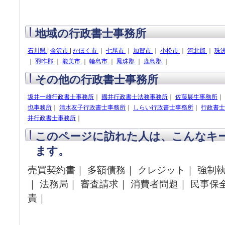
地域の行政書士事務所
石川県
|
金沢市
|
かほく市
｜
七尾市
｜
加賀市
｜
小松市
｜
河北郡
｜
珠
｜
羽咋郡
｜
能美市
｜
輪島市
｜
鳳珠郡
｜
鹿島郡
｜
その他の行政書士事務所
坂井一雄行政書士事務所
｜
國井行政書士法務事務所
｜
佐藤展生事務所
｜
也事務所
｜
清水友子行政書士事務所
｜
しらい行政書士事務所
｜
行政書士
井行政書士事務所
｜
このページに訪れた人は、こんなキ
ます。
売買契約書｜ 多額債務｜ クレジット｜ 強制執
｜ 法務局｜ 審査請求｜ 消費者問題｜ 民事保
責｜