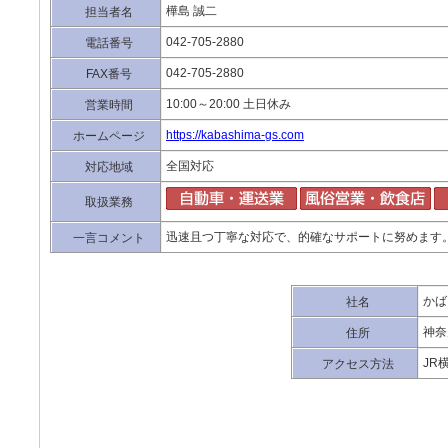
樺島 誠二
担当者名
042-705-2880
電話番号
042-705-2880
FAX番号
10:00～20:00 土日休み
営業時間
https://kabashima-gs.com
ホームページ
全国対応
対応地域
取扱業務
迅速且つ丁寧な対応で、的確なサポートに努めます
一言コメント
かば
社名
神奈
住所
JR
アクセス方法