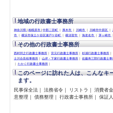
地域の行政書士事務所
神奈川県
|
相模原市
|
中郡二宮町
｜
厚木市
｜
川崎市
｜
川崎市中原区
｜
市
｜
横浜市保土ケ谷区瀬戸ケ谷町
｜
横須賀市
｜
海老名市
｜
茅ヶ崎市
その他の行政書士事務所
西村邦之行政書士事務所
｜
宮元行政書士事務所
｜
杉浦行政書士事務所
｜
士川合良枝事務所
｜
山岸・下家行政書士事務所
｜
佐藤寿三郎行政書士事
｜
たかく行政書士事務所
｜
このページに訪れた人は、こんなキ
ます。
民事保全法｜ 法務省令｜ リストラ｜ 消費者金
意整理｜ 債務整理｜ 行政書士事務所｜ 保証