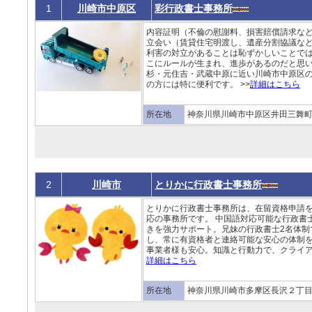
1
川崎市中原区
彩行政書士事務所
内容証明（不倫の慰謝料、損害賠償請求な
立会い（賃貸住宅明渡し、遺産分割協議など
利害の対立があることは恥ずかしいことで
こにルールが生まれ、進歩があるのだと思い
杉・元住吉・武蔵中原に近い川崎市中原区
の方には特に便利です。 >>
詳細はこちら
所在地
神奈川県川崎市中原区井田三舞町6
2
川崎市
とりかに行政書士事務所
とりかに行政書士事務所は、在留資格申請
応の事務所です。 中国語対応可能な行政書
きを強力サポート。兄妹の行政書士2名体制
し、常に有資格者と連絡可能な安心の体制
事業者様も安心。知識と行動力で、クライア
詳細はこちら
所在地
神奈川県川崎市多摩区長沢２丁目