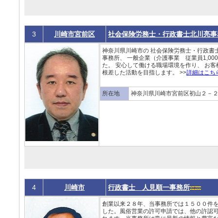
3
川崎市宮前区
社会保険労務士・行政書士北川亮事
神奈川県川崎市の 社会保険労務士・行政書
事務所、 一般企業（介護事業 従業員1,0
た。 安心して働ける職場環境を作り、 お客
根差した活動を目指します。 >>
詳細はこち
所在地
神奈川県川崎市宮前区初山２－
4
川崎市
行政書士 人見順一事務所
創業以来２８年、当事務所では１５００件
した。風俗営業の許可申請では、他の許認