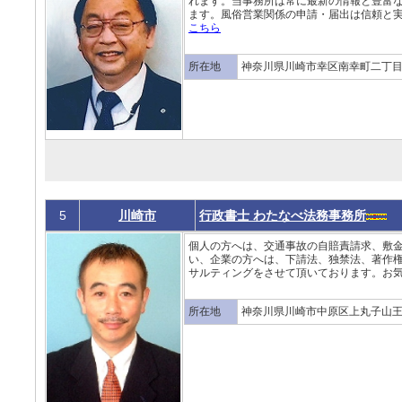
れます。当事務所は常に最新の情報と豊富
ます。風俗営業関係の申請・届出は信頼と実
こちら
所在地
神奈川県川崎市幸区南幸町二丁
5
川崎市
行政書士 わたなべ法務事務所
個人の方へは、交通事故の自賠責請求、敷
い、企業の方へは、下請法、独禁法、著作
サルティングをさせて頂いております。お気
所在地
神奈川県川崎市中原区上丸子山王町 2