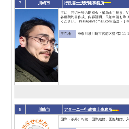
7
川崎市
行政書士浅野剛事務所
主に、芸術分野の助成金・補助金手続き、V
各種契約書作成、内容証明、民泊申請も承り
ください。 stralagel@gmail.com 迅
所在地
神奈川県川崎市宮前区鷺沼2-11-1
8
川崎市
アターニー行政書士事務所
国際（渉外）相続、国際結婚、国際離婚、入