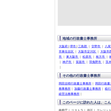
地域の行政書士事務所
大阪府
|
堺市
|
三島郡
｜
交野市
｜
八
市東住吉区
｜
大阪市淀川区
｜
大阪市
市
｜
東大阪市
｜
松原市
｜
枚方市
｜
｜
神戸市
｜
箕面市
｜
羽曳野市
｜
茨
｜
その他の行政書士事務所
岡田吉晴行政書士事務所
｜
岡田行政書
務事務所
｜
加藤行政書士事務所
｜
稔行
経営法務事務所
｜
このページに訪れた人は、こん
検察庁｜ リストラ｜ 供託｜ クレジッ