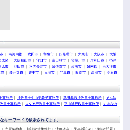
尾市
｜
南河内郡
｜
吹田市
｜
和泉市
｜
四條畷市
｜
大東市
｜
大阪市
｜
大阪
西成区
｜
大阪狭山市
｜
守口市
｜
富田林市
｜
寝屋川市
｜
岸和田市
｜
摂津
柏原市
｜
池田市
｜
河内長野市
｜
泉佐野市
｜
泉南市
｜
泉南郡
｜
泉大津市
木市
｜
藤井寺市
｜
豊中市
｜
貝塚市
｜
門真市
｜
阪南市
｜
高槻市
｜
高石市
士事務所
｜
行政書士中山美希子事務所
｜
武田孝義行政書士事務所
｜
そん法
政書士事務所
｜
スタア行政書士事務所
｜
平山誠行政書士事務所
｜
すぎなみ
なキーワードで検索されてます。
ト｜ 売買契約書｜ 額訴訟債権執行｜ 法務省令｜ 民事訴訟法｜ 消費者問題｜