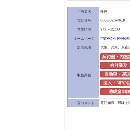
降井
担当者名
080-3823-4618
電話番号
9:00～21:00
営業時間
http://kokuso-legal
ホームページ
大阪、兵庫、京都
対応地域
取扱業務
専門知識・経験を
一言コメント