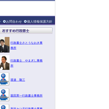
ン
お問合わせ
個人情報保護方針
行政書士さとうなおき事
務所
行政書士 やまぎし事務
所
渡邉 隆三
親田憲一行政書士事務所
新垣カツ子行政書士事務